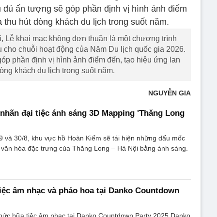
, Lễ khai mạc không đơn thuần là một chương trình
u cho chuỗi hoạt động của Năm Du lịch quốc gia 2026.
p phần định vị hình ảnh điểm đến, tạo hiệu ứng lan
dòng khách du lịch trong suốt năm.
NGUYỄN GIA
 nhãn đại tiệc ánh sáng 3D Mapping 'Thăng Long
9 và 30/8, khu vực hồ Hoàn Kiếm sẽ tái hiện những dấu mốc
g văn hóa đặc trưng của Thăng Long – Hà Nội bằng ánh sáng.
 tiệc âm nhạc và pháo hoa tại Danko Countdown
hức bữa tiệc âm nhạc tại Danko Countdown Party 2025 Danko