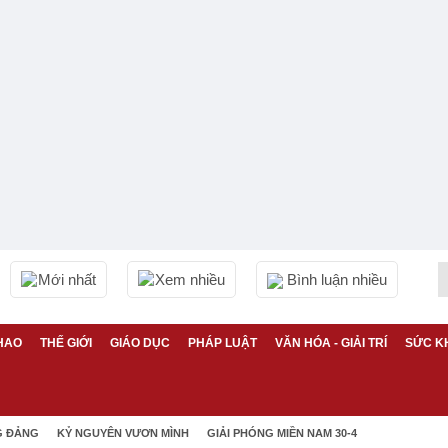
Mới nhất
Xem nhiều
Bình luận nhiều
HAO
THẾ GIỚI
GIÁO DỤC
PHÁP LUẬT
VĂN HÓA - GIẢI TRÍ
SỨC K
G ĐẢNG
KỶ NGUYÊN VƯƠN MÌNH
GIẢI PHÓNG MIỀN NAM 30-4