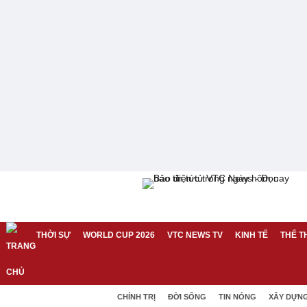
THỜI SỰ
WORLD CUP 2026
VTC NEWS TV
KINH TẾ
THỂ T
CHÍNH TRỊ
ĐỜI SỐNG
TIN NÓNG
XÂY DỰN