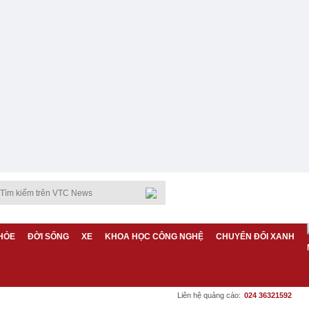
HỎE
ĐỜI SỐNG
XE
KHOA HỌC CÔNG NGHỆ
CHUYỂN ĐỔI XANH
Liên hệ quảng cáo:
024 36321592