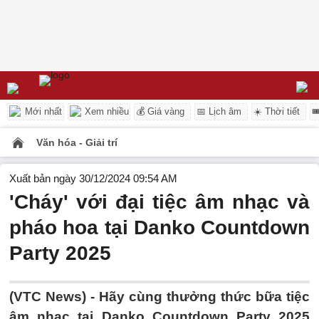
Mới nhất
Xem nhiều
💰 Giá vàng
📅 Lịch âm
☀️ Thời tiết

Văn hóa - Giải trí
Xuất bản ngày 30/12/2024 09:54 AM
'Cháy' với đại tiệc âm nhạc và
pháo hoa tại Danko Countdown
Party 2025
(VTC News) -
Hãy cùng thưởng thức bữa tiệc
âm nhạc tại Danko Countdown Party 2025