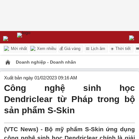
Mới nhất
Xem nhiều
💰 Giá vàng
📅 Lịch âm
☀️ Thời tiết

Doanh nghiệp - Doanh nhân
Xuất bản ngày 01/02/2023 09:16 AM
Công nghệ sinh học
Dendriclear từ Pháp trong bộ
sản phẩm S-Skin
(VTC News) -
Bộ mỹ phẩm S-Skin ứng dụng
công nghệ sinh học Dendriclear chính là giải