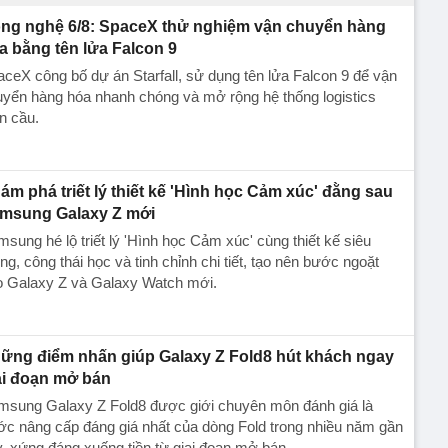
ng nghệ 6/8: SpaceX thử nghiệm vận chuyển hàng
a bằng tên lửa Falcon 9
ceX công bố dự án Starfall, sử dụng tên lửa Falcon 9 để vận
yển hàng hóa nhanh chóng và mở rộng hệ thống logistics
n cầu.
ám phá triết lý thiết kế 'Hình học Cảm xúc' đằng sau
msung Galaxy Z mới
sung hé lộ triết lý 'Hình học Cảm xúc' cùng thiết kế siêu
g, công thái học và tinh chỉnh chi tiết, tạo nên bước ngoặt
o Galaxy Z và Galaxy Watch mới.
ững điểm nhấn giúp Galaxy Z Fold8 hút khách ngay
ai đoạn mở bán
msung Galaxy Z Fold8 được giới chuyên môn đánh giá là
c nâng cấp đáng giá nhất của dòng Fold trong nhiều năm gần
, xứng đáng xuống tiền từ giai đoạn mở bán.