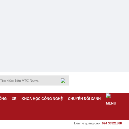
ỐNG
XE
KHOA HỌC CÔNG NGHỆ
CHUYỂN ĐỔI XANH
Liên hệ quảng cáo:
024 36321588