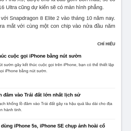
16 Ultra cũng dự kiến ​​sẽ có màn hình phẳng.
t với Snapdragon 8 Elite 2 vào tháng 10 năm nay.
ẽ ra mắt với cùng một con chip vào nửa đầu năm
CHÍ HIẾU
húc cuộc gọi iPhone bằng nút sườn
t sườn gây kết thúc cuộc gọi trên iPhone, bạn có thể thiết lập
gọi iPhone bằng nút sườn.
h đâm vào Trái đất lớn nhất lịch sử
ạch khổng lồ đâm vào Trái đất gây ra hậu quả lâu dài cho địa
n hành tinh.
 dùng iPhone 5s, iPhone SE chụp ảnh hoài cổ