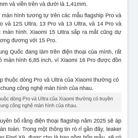
mm và viền trên và dưới là 1,41mm.
 màn hình tương tự trên các mẫu flagship Pro và
o và 12S Ultra, 13 Pro và 13 Ultra, và 14 Pro và
c màn hình. Xiaomi 15 Ultra sắp ra mắt cũng dự
tương đương với 15 Pro.
ung Quốc đang làm trên điện thoại của mình, rất
có màn hình 6,85 inch, vì Xiaomi 16 Pro được đồn
huộc dòng Pro và Ultra của Xiaomi thường có truyền
hung công nghệ màn hình của nhau.
 tuyên bố rằng điện thoại flagship năm 2025 sẽ áp
n toàn. Trong một thông tin rò rỉ gần đây, leaker
ppo Find X9, được cho là bao gồm bốn mẫu, sẽ có