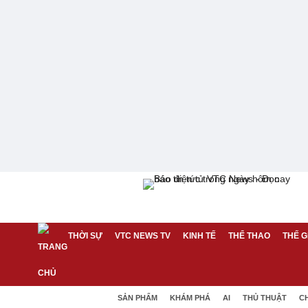
THỜI SỰ
VTC NEWS TV
KINH TẾ
THỂ THAO
THẾ G
SẢN PHẨM
KHÁM PHÁ
AI
THỦ THUẬT
C