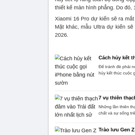
thiết kế màn hình phẳng. Do đó, 
Xiaomi 16 Pro dự kiến ​​sẽ ra mắ
Mặt khác, mẫu Ultra dự kiến ​​s
2026.
Cách hủy kết t
Để tránh đè phải nú
hủy kết thúc cuộc 
7 vụ thiên thạc
Những lần thiên th
chất và sự sống trê
Trào lưu Gen Z