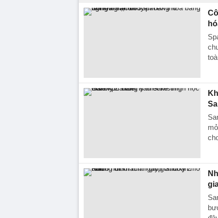
Cô
hó
Spa
chu
toà
Kh
Sa
Sam
mỏn
ch
Nh
gi
Sa
bướ
đây