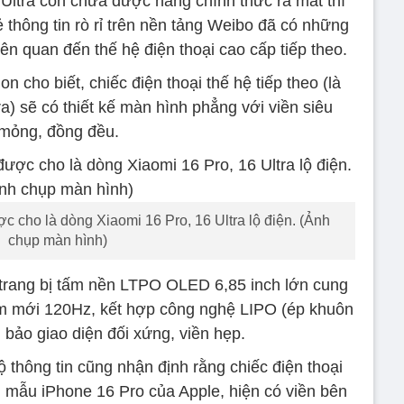
5 Ultra còn chưa được hãng chính thức ra mắt thì
 thông tin rò rỉ trên nền tảng Weibo đã có những
 liên quan đến thế hệ điện thoại cao cấp tiếp theo.
on cho biết, chiếc điện thoại thế hệ tiếp theo (là
a) sẽ có thiết kế màn hình phẳng với viền siêu
mỏng, đồng đều.
c cho là dòng Xiaomi 16 Pro, 16 Ultra lộ điện. (Ảnh
chụp màn hình)
c trang bị tấm nền LTPO OLED 6,85 inch lớn cung
làm mới 120Hz, kết hợp công nghệ LIPO (ép khuôn
 bảo giao diện đối xứng, viền hẹp.
ộ thông tin cũng nhận định rằng chiếc điện thoại
 mẫu iPhone 16 Pro của Apple, hiện có viền bên