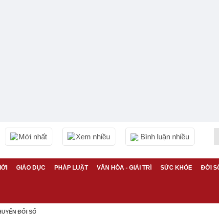
Mới nhất
Xem nhiều
Bình luận nhiều
IỚI
GIÁO DỤC
PHÁP LUẬT
VĂN HÓA - GIẢI TRÍ
SỨC KHỎE
ĐỜI S
HUYỂN ĐỔI SỐ