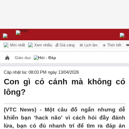
Mới nhất
Xem nhiều
💰 Giá vàng
📅 Lịch âm
☀️ Thời tiết

Giáo dục
Hỏi - Đáp
Cập nhật lúc 08:03 PM ngày 13/04/2026
Con gì có cánh mà không có
lông?
(VTC News) -
Một câu đố ngắn nhưng dễ
khiến bạn 'hack não' vì cách hỏi đầy đánh
lừa, bạn có đủ nhanh trí để tìm ra đáp án