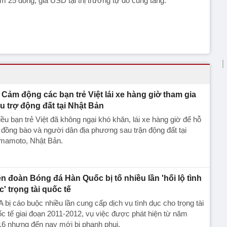
m 25 đồng, giá USD tại thị trường tự do cũng tăng.
Cảm động các bạn trẻ Việt lái xe hàng giờ tham gia
u trợ động đất tại Nhật Bản
ều bạn trẻ Việt đã không ngại khó khăn, lái xe hàng giờ để hỗ
 đồng bào và người dân địa phương sau trận động đất tại
mamoto, Nhật Bản.
ên đoàn Bóng đá Hàn Quốc bị tố nhiều lần 'hối lộ tình
c' trọng tài quốc tế
 bị cáo buộc nhiều lần cung cấp dịch vụ tình dục cho trọng tài
c tế giai đoạn 2011-2012, vụ việc được phát hiện từ năm
6 nhưng đến nay mới bị phanh phui.