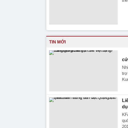
thê
TIN MỚI
cứ
Nhi
trợ
Ku
Li
dụ
KFA
quố
201