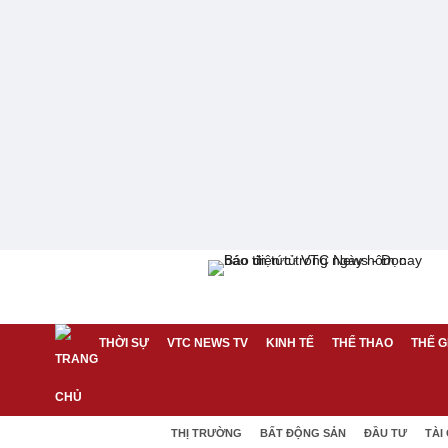
THỜI SỰ
VTC NEWS TV
KINH TẾ
THỂ THAO
THẾ G
THỊ TRƯỜNG
BẤT ĐỘNG SẢN
ĐẦU TƯ
TÀI