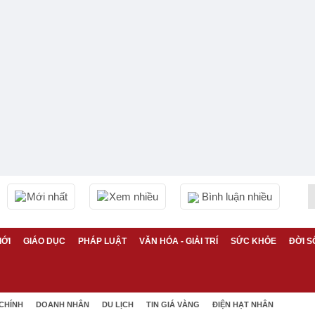
Mới nhất
Xem nhiều
Bình luận nhiều
IỚI
GIÁO DỤC
PHÁP LUẬT
VĂN HÓA - GIẢI TRÍ
SỨC KHỎE
ĐỜI S
 CHÍNH
DOANH NHÂN
DU LỊCH
TIN GIÁ VÀNG
ĐIỆN HẠT NHÂN