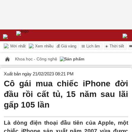
Mới nhất
Xem nhiều
💰 Giá vàng
📅 Lịch âm
☀️ Thời tiết

Khoa học - Công nghệ
Sản phẩm
Xuất bản ngày 21/02/2023 08:21 PM
Cô gái mua chiếc iPhone đời
đầu rồi cất tủ, 15 năm sau lãi
gấp 105 lần
Là dòng điện thoại đầu tiên của Apple, một
chiếc iPhone sản xuất năm 2007 vừa được