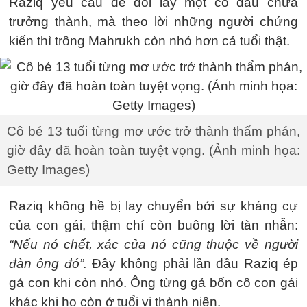
Raziq yêu cầu để đổi lấy một cô dâu chưa
trưởng thành, mà theo lời những người chứng
kiến thì trông Mahrukh còn nhỏ hơn cả tuổi thật.
Cô bé 13 tuổi từng mơ ước trở thành thẩm phán,
giờ đây đã hoàn toàn tuyệt vọng. (Ảnh minh họa:
Getty Images)
Raziq không hề bị lay chuyển bởi sự kháng cự
của con gái, thậm chí còn buông lời tàn nhẫn:
“Nếu nó chết, xác của nó cũng thuộc về người
đàn ông đó”.
Đây không phải lần đầu Raziq ép
gả con khi còn nhỏ. Ông từng gả bốn cô con gái
khác khi họ còn ở tuổi vị thành niên.