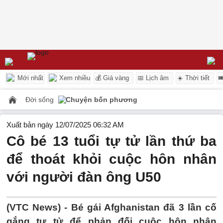
Mới nhất
Xem nhiều
💰 Giá vàng
📅 Lịch âm
☀️ Thời tiết

Đời sống
Chuyện bốn phương
Xuất bản ngày 12/07/2025 06:32 AM
Cô bé 13 tuổi tự tử lần thứ ba
để thoát khỏi cuộc hôn nhân
với người đàn ông U50
(VTC News) -
Bé gái Afghanistan đã 3 lần cố
gắng tự tử để phản đối cuộc hôn nhân