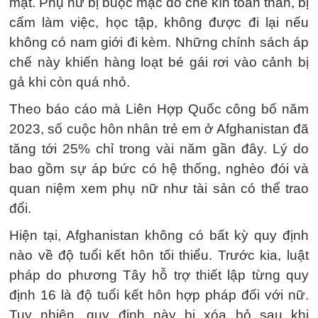
mặt. Phụ nữ bị buộc mặc đồ che kín toàn thân, bị
cấm làm việc, học tập, không được đi lại nếu
không có nam giới đi kèm. Những chính sách áp
chế này khiến hàng loạt bé gái rơi vào cảnh bị
gả khi còn quá nhỏ.
Theo báo cáo mà Liên Hợp Quốc công bố năm
2023, số cuộc hôn nhân trẻ em ở Afghanistan đã
tăng tới 25% chỉ trong vài năm gần đây. Lý do
bao gồm sự áp bức có hệ thống, nghèo đói và
quan niệm xem phụ nữ như tài sản có thể trao
đổi.
Hiện tại, Afghanistan không có bất kỳ quy định
nào về độ tuổi kết hôn tối thiểu. Trước kia, luật
pháp do phương Tây hỗ trợ thiết lập từng quy
định 16 là độ tuổi kết hôn hợp pháp đối với nữ.
Tuy nhiên, quy định này bị xóa bỏ sau khi