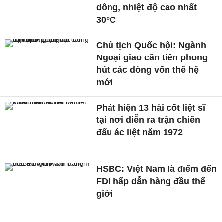
dông, nhiệt độ cao nhất
30°C
Chủ tịch Quốc hội: Ngành
Ngoại giao cần tiên phong
hút các dòng vốn thế hệ
mới
Phát hiện 13 hài cốt liệt sĩ
tại nơi diễn ra trận chiến
đấu ác liệt năm 1972
HSBC: Việt Nam là điểm đến
FDI hấp dẫn hàng đầu thế
giới