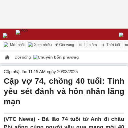
Mới nhất
Xem nhiều
💰 Giá vàng
📅 Lịch âm
☀️ Thời tiết

Đời sống
Chuyện bốn phương
Cập nhật lúc 11:19 AM ngày 20/03/2025
Cặp vợ 74, chồng 40 tuổi: Tình
yêu sét đánh và hôn nhân lãng
mạn
(VTC News) -
Bà lão 74 tuổi từ Anh đi châu
Phi sống cùng người yêu qua mạng mới 40