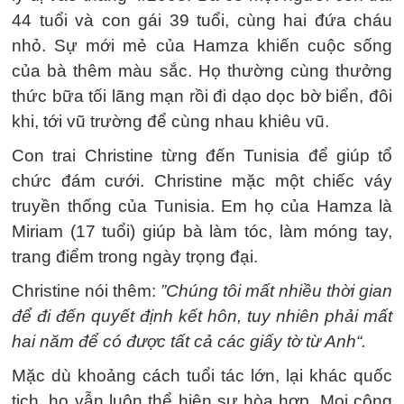
44 tuổi và con gái 39 tuổi, cùng hai đứa cháu
nhỏ. Sự mới mẻ của Hamza khiến cuộc sống
của bà thêm màu sắc. Họ thường cùng thưởng
thức bữa tối lãng mạn rồi đi dạo dọc bờ biển, đôi
khi, tới vũ trường để cùng nhau khiêu vũ.
Con trai Christine từng đến Tunisia để giúp tổ
chức đám cưới. Christine mặc một chiếc váy
truyền thống của Tunisia. Em họ của Hamza là
Miriam (17 tuổi) giúp bà làm tóc, làm móng tay,
trang điểm trong ngày trọng đại.
Christine nói thêm:
”Chúng tôi mất nhiều thời gian
để đi đến quyết định kết hôn, tuy nhiên phải mất
hai năm để có được tất cả các giấy tờ từ Anh“.
Mặc dù khoảng cách tuổi tác lớn, lại khác quốc
tịch, họ vẫn luôn thể hiện sự hòa hợp. Mọi công