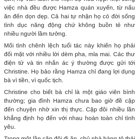
việc nhà đều được Hamza quán xuyến, từ nấu
ăn đến dọn dẹp. Cả hai tự nhận họ có đời sống
tình dục năng động chứ không buồn tẻ như
nhiều người lầm tưởng.
Mối tình chênh lệch tuổi tác này khiến họ phải
đối mặt với nhiều lời dèm pha, mỉa mai. Các thư
điện tử và tin nhắn ác ý thường được gửi tới
Christine. Họ bảo rằng Hamza chỉ đang lợi dụng
bà vì tiền, vì quốc tịch.
Christine cho biết bà chỉ là một giáo viên bình
thường; gia đình Hamza chưa bao giờ đề cập
đến chuyện nhờ xin thị thực. Cặp đôi nhiều lần
khẳng định họ đến với nhau hoàn toàn chỉ tình
yêu.
Trong một lần cặp đôi đi ăn, chủ nhà hàng tỏ thái