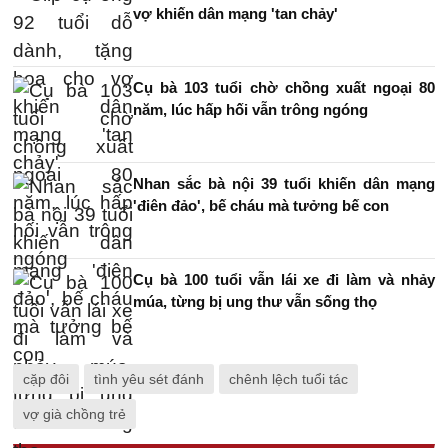
vợ khiến dân mạng 'tan chảy'
Cụ bà 103 tuổi chờ chồng xuất ngoại 80
năm, lúc hấp hối vẫn trông ngóng
Nhan sắc bà nội 39 tuổi khiến dân mạng
'điên đảo', bế cháu mà tưởng bế con
Cụ bà 100 tuổi vẫn lái xe đi làm và nhảy
múa, từng bị ung thư vẫn sống thọ
cặp đôi
tình yêu sét đánh
chênh lệch tuổi tác
vợ già chồng trẻ