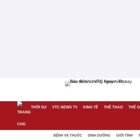
THỜI SỰ
VTC NEWS TV
KINH TẾ
THỂ THAO
THẾ G
BỆNH VÀ THUỐC
DINH DƯỠNG
GIỚI TÍNH