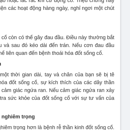
xạo hoặc lắc rắc khi cử động cổ. Triệu chứng này
ện các hoạt động hàng ngày, nghỉ ngơi một chút
g cổ còn có thể gây đau đầu. Điều này thường bắt
u và sau đó kéo dài đến trán. Nếu cơn đau đầu
hể liên quan đến bệnh thoái hóa đốt sống cổ.
n
ột thời gian dài, tay và chân của bạn sẽ bị tê
óa đốt sống cổ, sự kích thích của các dây thần
a cảm giác ngứa ran. Nếu cảm giác ngứa ran xảy
tra sức khỏe của đốt sống cổ với sự tư vấn của
c nghiêm trọng
ghiêm trọng hơn là bệnh rễ thần kinh đốt sống cổ.