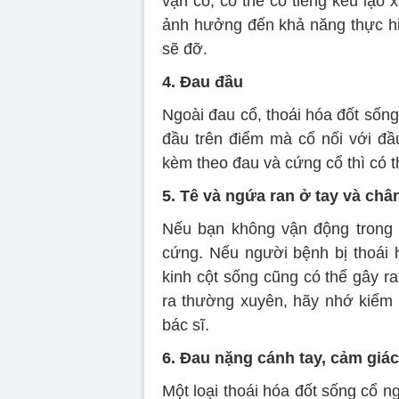
vặn cổ, có thể có tiếng kêu lạo 
ảnh hưởng đến khả năng thực hi
sẽ đỡ.
4. Đau đầu
Ngoài đau cổ, thoái hóa đốt sốn
đầu trên điểm mà cổ nối với đầ
kèm theo đau và cứng cổ thì có t
5. Tê và ngứa ran ở tay và châ
Nếu bạn không vận động trong m
cứng. Nếu người bệnh bị thoái h
kinh cột sống cũng có thể gây r
ra thường xuyên, hãy nhớ kiểm 
bác sĩ.
6. Đau nặng cánh tay, cảm giá
Một loại thoái hóa đốt sống cổ n