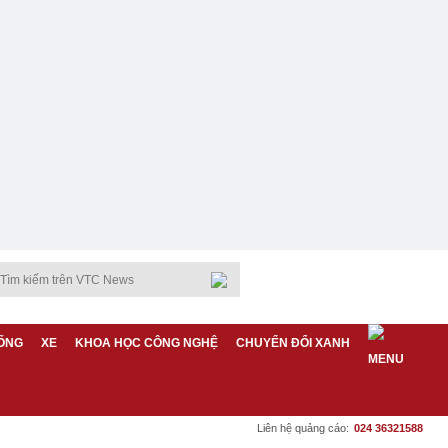
ỐNG
XE
KHOA HỌC CÔNG NGHỆ
CHUYỂN ĐỔI XANH
Liên hệ quảng cáo:
024 36321588