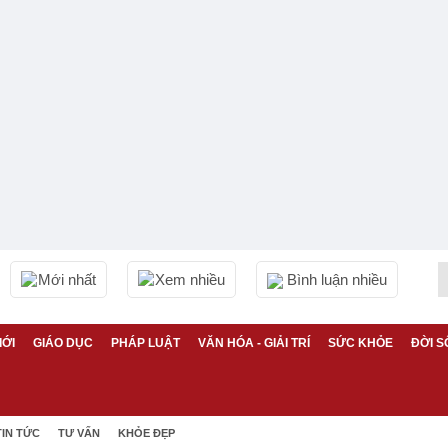
Mới nhất
Xem nhiều
Bình luận nhiều
IỚI
GIÁO DỤC
PHÁP LUẬT
VĂN HÓA - GIẢI TRÍ
SỨC KHỎE
ĐỜI S
TIN TỨC
TƯ VẤN
KHỎE ĐẸP