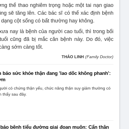
ng thể thao nghiêm trọng hoặc một tai nạn giao
g sẽ tăng lên. Các bác sĩ có thể xác định bệnh
 dạng cột sống có bất thường hay không.
ưa nay là bệnh của người cao tuổi, thì trong bối
 tuổi cũng đã bị mắc căn bệnh này. Do đó, việc
càng sớm càng tốt.
THẢO LINH
(Family Doctor)
h báo sức khỏe thận đang 'lao dốc không phanh':
sớm
người có chứng thận yếu, chức năng thận suy giảm thường có
 thấy sau đây.
h báo bệnh tiểu đường giai đoạn muộn: Cẩn thận