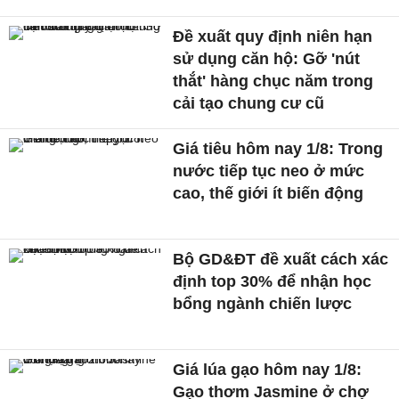
Đề xuất quy định niên hạn
sử dụng căn hộ: Gỡ 'nút
thắt' hàng chục năm trong
cải tạo chung cư cũ
Giá tiêu hôm nay 1/8: Trong
nước tiếp tục neo ở mức
cao, thế giới ít biến động
Bộ GD&ĐT đề xuất cách xác
định top 30% để nhận học
bổng ngành chiến lược
Giá lúa gạo hôm nay 1/8:
Gạo thơm Jasmine ở chợ