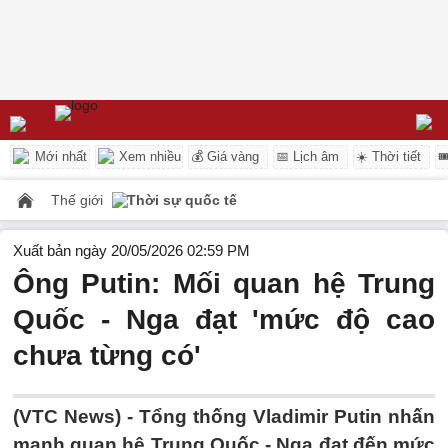
Mới nhất
Xem nhiều
💰 Giá vàng
📅 Lịch âm
☀️ Thời tiết

Thế giới
Thời sự quốc tế
Xuất bản ngày 20/05/2026 02:59 PM
Ông Putin: Mối quan hệ Trung
Quốc - Nga đạt 'mức độ cao
chưa từng có'
(VTC News) -
Tổng thống Vladimir Putin nhấn
mạnh quan hệ Trung Quốc - Nga đạt đến mức