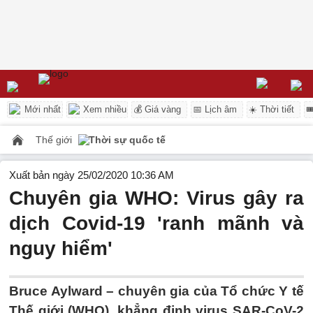
Mới nhất
Xem nhiều
💰 Giá vàng
📅 Lịch âm
☀️ Thời tiết

Thế giới
Thời sự quốc tế
Xuất bản ngày 25/02/2020 10:36 AM
Chuyên gia WHO: Virus gây ra
dịch Covid-19 'ranh mãnh và
nguy hiểm'
Bruce Aylward – chuyên gia của Tổ chức Y tế
Thế giới (WHO), khẳng định virus SAR-CoV-2