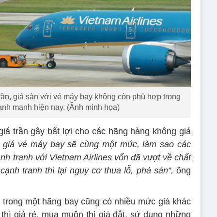
trần, giá sàn với vé máy bay không còn phù hợp trong
ranh mạnh hiện nay. (Ảnh minh họa)
giá trần gây bất lợi cho các hãng hàng không giá
hì giá vé máy bay sẽ cùng một mức, làm sao các
nh tranh với Vietnam Airlines vốn đã vượt về chất
ạnh tranh thì lại nguy cơ thua lỗ, phá sản”,
ông
h, trong một hãng bay cũng có nhiều mức giá khác
hì giá rẻ, mua muộn thì giá đắt, sử dụng những