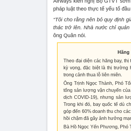
Airways kiến nghị Bộ GTVT sớm x
pháp luật theo thực tế yếu tố đầu
“Tôi cho rằng nên bỏ quy định g
thác trở lên. Nhà nước chỉ quản
ông Quân nói.
Hãng 
Theo đại diện các hãng bay, th
kỳ vọng, đặc biệt là thị trườn
trong cảnh thua lỗ liên miên.
Ông Trịnh Ngọc Thành, Phó Tổn
tổng sản lượng vận chuyển của
dịch COVID-19), nhưng sản lư
Trong khi đó, bay quốc tế dù 
góp đến 60% doanh thu cho các 
hồi chậm đã gây ảnh hưởng mạ
Bà Hồ Ngọc Yến Phương, Phó Tổ