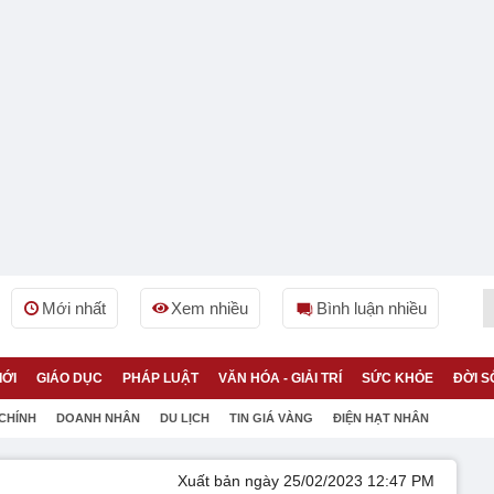
Mới nhất
Xem nhiều
Bình luận nhiều
IỚI
GIÁO DỤC
PHÁP LUẬT
VĂN HÓA - GIẢI TRÍ
SỨC KHỎE
ĐỜI S
 CHÍNH
DOANH NHÂN
DU LỊCH
TIN GIÁ VÀNG
ĐIỆN HẠT NHÂN
Xuất bản ngày 25/02/2023 12:47 PM