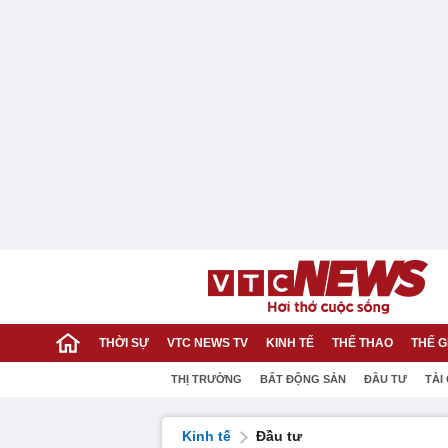
THỜI SỰ
VTC NEWS TV
KINH TẾ
THỂ THAO
THẾ G
THỊ TRƯỜNG
BẤT ĐỘNG SẢN
ĐẦU TƯ
TÀI
Kinh tế
Đầu tư