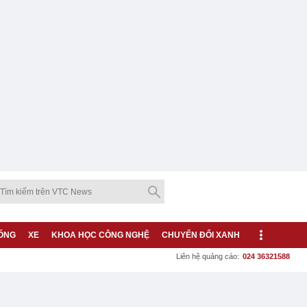
ỐNG
XE
KHOA HỌC CÔNG NGHỆ
CHUYỂN ĐỔI XANH
Liên hệ quảng cáo:
024 36321588