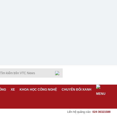
ỐNG
XE
KHOA HỌC CÔNG NGHỆ
CHUYỂN ĐỔI XANH
Liên hệ quảng cáo:
024 36321588