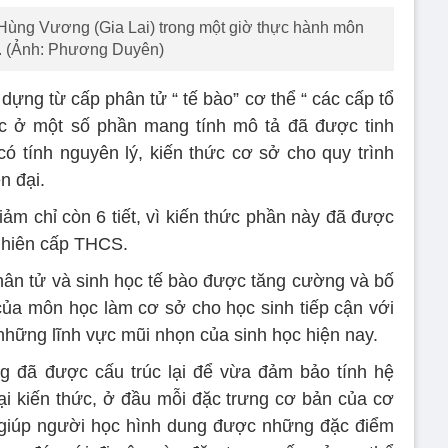
ùng Vương (Gia Lai) trong một giờ thực hành môn
. (Ảnh: Phương Duyên)
dựng từ cấp phân tử “ tế bào” cơ thể “ các cấp tổ
ức ở một số phần mang tính mô tả đã được tinh
có tính nguyên lý, kiến thức cơ sở cho quy trình
n đại.
ảm chỉ còn 6 tiết, vì kiến thức phần này đã được
nhiên cấp THCS.
hân tử và sinh học tế bào được tăng cường và bố
 của môn học làm cơ sở cho học sinh tiếp cận với
những lĩnh vực mũi nhọn của sinh học hiện nay.
g đã được cấu trúc lại để vừa đảm bảo tính hệ
lại kiến thức, ở đầu mỗi đặc trưng cơ bản của cơ
 giúp người học hình dung được những đặc điểm