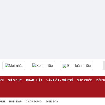
Mới nhất
Xem nhiều
Bình luận nhiều
IỚI
GIÁO DỤC
PHÁP LUẬT
VĂN HÓA - GIẢI TRÍ
SỨC KHỎE
ĐỜI S
 ANH
HỎI - ĐÁP
CHÂN DUNG
DIỄN ĐÀN