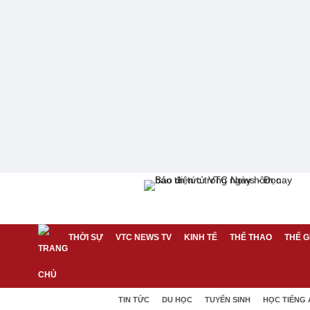
THỜI SỰ
VTC NEWS TV
KINH TẾ
THỂ THAO
THẾ G
TIN TỨC
DU HỌC
TUYỂN SINH
HỌC TIẾNG