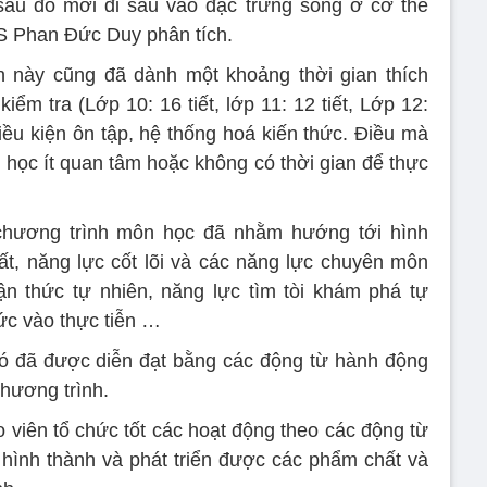
sau đó mới đi sâu vào đặc trưng sống ở cơ thể
GS Phan Đức Duy phân tích.
n này cũng đã dành một khoảng thời gian thích
ểm tra (Lớp 10: 16 tiết, lớp 11: 12 tiết, Lớp 12:
điều kiện ôn tập, hệ thống hoá kiến thức. Điều mà
 học ít quan tâm hoặc không có thời gian để thực
hương trình môn học đã nhằm hướng tới hình
ất, năng lực cốt lõi và các năng lực chuyên môn
n thức tự nhiên, năng lực tìm tòi khám phá tự
ức vào thực tiễn …
ó đã được diễn đạt bằng các động từ hành động
chương trình.
o viên tổ chức tốt các hoạt động theo các động từ
hình thành và phát triển được các phẩm chất và