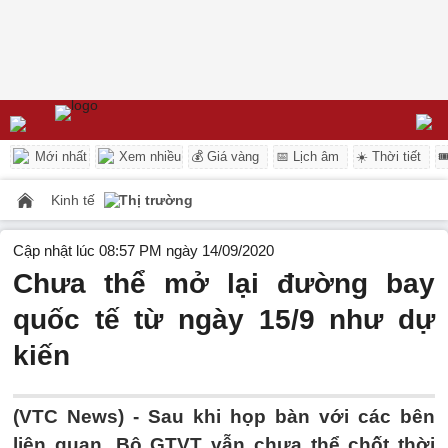
Mới nhất
Xem nhiều
💰 Giá vàng
📅 Lịch âm
☀️ Thời tiết

Kinh tế
Thị trường
Cập nhật lúc 08:57 PM ngày 14/09/2020
Chưa thể mở lại đường bay
quốc tế từ ngày 15/9 như dự
kiến
(VTC News) -
Sau khi họp bàn với các bên
liên quan, Bộ GTVT vẫn chưa thể chốt thời