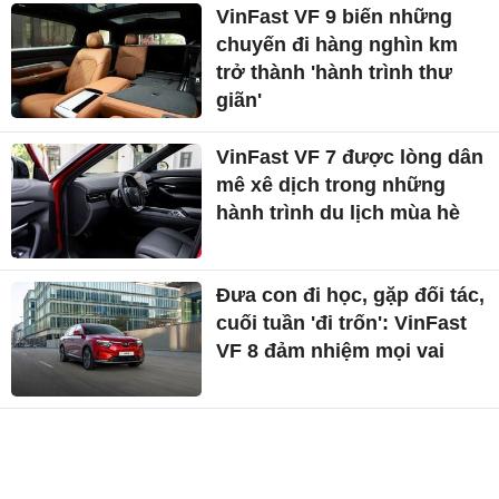
VinFast VF 9 biến những
chuyến đi hàng nghìn km
trở thành 'hành trình thư
giãn'
VinFast VF 7 được lòng dân
mê xê dịch trong những
hành trình du lịch mùa hè
Đưa con đi học, gặp đối tác,
cuối tuần 'đi trốn': VinFast
VF 8 đảm nhiệm mọi vai