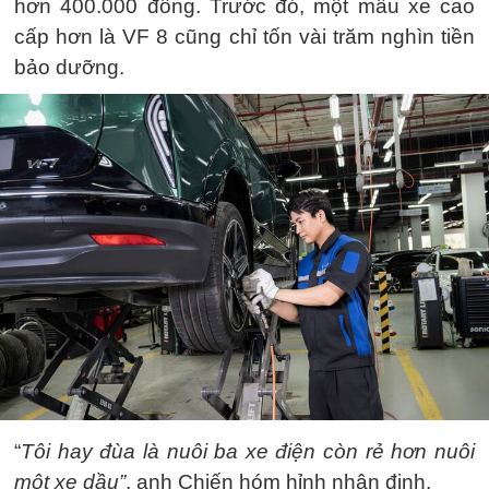
hơn 400.000 đồng. Trước đó, một mẫu xe cao
cấp hơn là VF 8 cũng chỉ tốn vài trăm nghìn tiền
bảo dưỡng.
“
Tôi hay đùa là nuôi ba xe điện còn rẻ hơn nuôi
một xe dầu”
, anh Chiến hóm hỉnh nhận định.