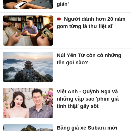
giãn'
Người dành hơn 20 năm
gom từng lá thư liệt sĩ
Núi Yên Tử còn có những
tên gọi nào?
Việt Anh - Quỳnh Nga và
những cặp sao 'phim giả
tình thật' gây sốt
Bảng giá xe Subaru mới