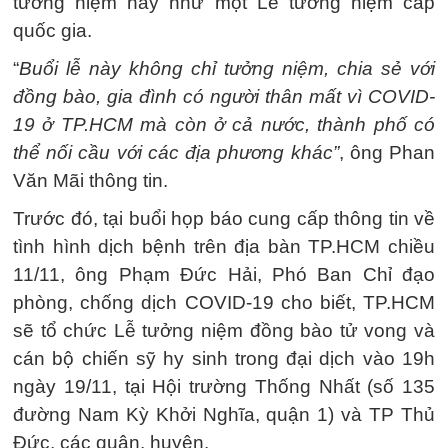
tưởng niệm này như một Lễ tưởng niệm cấp
quốc gia.
“
Buổi lễ này không chỉ tưởng niệm, chia sẻ với
đồng bào, gia đình có người thân mất vì COVID-
19 ở TP.HCM mà còn ở cả nước, thành phố có
thể nối cầu với các địa phương khác”
, ông Phan
Văn Mãi thông tin.
Trước đó, tại buổi họp báo cung cấp thông tin về
tình hình dịch bệnh trên địa bàn TP.HCM chiều
11/11, ông Phạm Đức Hải, Phó Ban Chỉ đạo
phòng, chống dịch COVID-19 cho biết, TP.HCM
sẽ tổ chức Lễ tưởng niệm đồng bào tử vong và
cán bộ chiến sỹ hy sinh trong đại dịch vào 19h
ngày 19/11, tại Hội trường Thống Nhất (số 135
đường Nam Kỳ Khởi Nghĩa, quận 1) và TP Thủ
Đức, các quận, huyện.