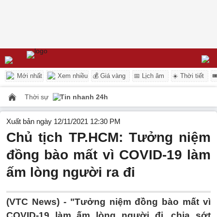
Mới nhất
Xem nhiều
💰 Giá vàng
📅 Lịch âm
☀️ Thời tiết

Thời sự
Tin nhanh 24h
Xuất bản ngày 12/11/2021 12:30 PM
Chủ tịch TP.HCM: Tưởng niệm
đồng bào mất vì COVID-19 làm
ấm lòng người ra đi
(VTC News) -
"Tưởng niệm đồng bào mất vì
COVID-19 làm ấm lòng người đi, chia sớt