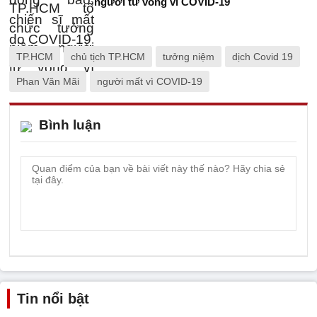
người tử vong vì COVID-19
TP.HCM
chủ tịch TP.HCM
tưởng niệm
dịch Covid 19
Phan Văn Mãi
người mất vì COVID-19
Bình luận
Tin nổi bật