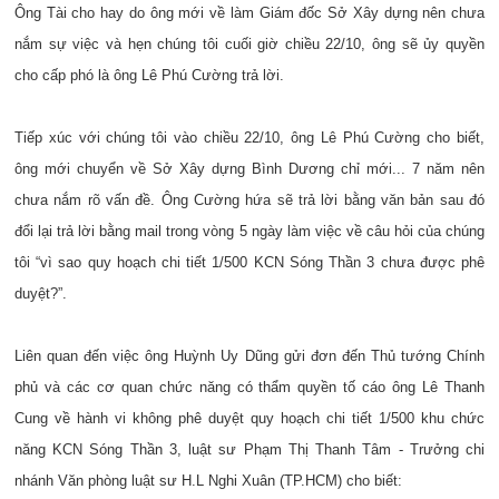
Ông Tài cho hay do ông mới về làm Giám đốc Sở Xây dựng nên chưa
nắm sự việc và hẹn chúng tôi cuối giờ chiều 22/10, ông sẽ ủy quyền
cho cấp phó là ông Lê Phú Cường trả lời.
Tiếp xúc với chúng tôi vào chiều 22/10, ông Lê Phú Cường cho biết,
ông mới chuyển về Sở Xây dựng Bình Dương chỉ mới... 7 năm nên
chưa nắm rõ vấn đề. Ông Cường hứa sẽ trả lời bằng văn bản sau đó
đổi lại trả lời bằng mail trong vòng 5 ngày làm việc về câu hỏi của chúng
tôi “vì sao quy hoạch chi tiết 1/500 KCN Sóng Thần 3 chưa được phê
duyệt?”.
Liên quan đến việc ông Huỳnh Uy Dũng gửi đơn đến Thủ tướng Chính
phủ và các cơ quan chức năng có thẩm quyền tố cáo ông Lê Thanh
Cung về hành vi không phê duyệt quy hoạch chi tiết 1/500 khu chức
năng KCN Sóng Thần 3, luật sư Phạm Thị Thanh Tâm - Trưởng chi
nhánh Văn phòng luật sư H.L Nghi Xuân (TP.HCM) cho biết: