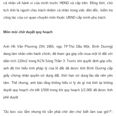
cá nhân về hành vi của mình trước HĐND và cấp trên. Đồng thời, chủ
tịch tỉnh là người chịu trách nhiệm cá nhân trong việc đôn đốc, kiểm tra
công tác của cơ quan chuyên môn thuộc UBND cấp mình phụ trách.
Mòn mỏi chờ duyệt quy hoạch
Anh Hồ Văn Phương (SN 1965, ngụ TP.Thủ Dầu Một, Bình Dương)
đang làm nhân viên hành chính, đã tham gia góp vốn mua một lô đất với
diện tích 120m2 trong KCN Sóng Thần 3. Trước khi quyết định góp vốn,
anh đã tìm hiểu tính pháp lý của lô đất đã được tỉnh Bình Dương cấp
giấy chứng nhận quyền sử dụng đất, thời hạn sử dụng lâu dài nên yên
tâm. Thế nhưng, anh bảo rằng không hiểu vì lý do gì mà tỉnh lại không
duyệt quy hoạch chi tiết 1/500 trong khi quy hoạch 1/2.000 đã được tỉnh
phê duyệt.
”Dù bức xúc lắm nhưng tôi vẫn phải chờ đợi chứ biết làm sao giờ?“-