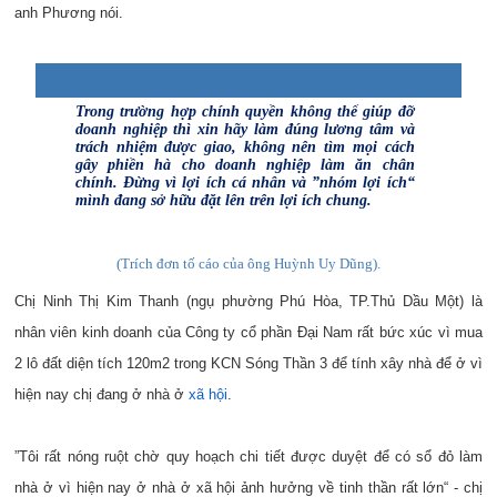
anh Phương nói.
Trong trường hợp chính quyền không thể giúp đỡ
doanh nghiệp thì xin hãy làm đúng lương tâm và
trách nhiệm được giao, không nên tìm mọi cách
gây phiền hà cho doanh nghiệp làm ăn chân
chính. Đừng vì lợi ích cá nhân và ”nhóm lợi ích“
mình đang sở hữu đặt lên trên lợi ích chung.
(Trích đơn tố cáo của ông Huỳnh Uy Dũng).
Chị Ninh Thị Kim Thanh (ngụ phường Phú Hòa, TP.Thủ Dầu Một) là
nhân viên kinh doanh của Công ty cổ phần Đại Nam rất bức xúc vì mua
2 lô đất diện tích 120m2 trong KCN Sóng Thần 3 để tính xây nhà để ở vì
hiện nay chị đang ở nhà ở
xã hội
.
”Tôi rất nóng ruột chờ quy hoạch chi tiết được duyệt để có sổ đỏ làm
nhà ở vì hiện nay ở nhà ở xã hội ảnh hưởng về tinh thần rất lớn“ - chị