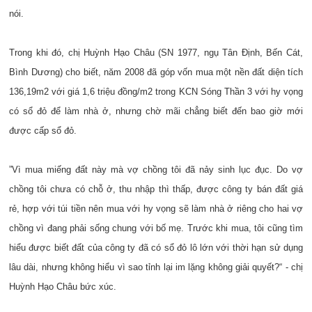
nói.
Trong khi đó, chị Huỳnh Hạo Châu (SN 1977, ngụ Tân Định, Bến Cát,
Bình Dương) cho biết, năm 2008 đã góp vốn mua một nền đất diện tích
136,19m2 với giá 1,6 triệu đồng/m2 trong KCN Sóng Thần 3 với hy vọng
có sổ đỏ để làm nhà ở, nhưng chờ mãi chẳng biết đến bao giờ mới
được cấp sổ đỏ.
”Vì mua miếng đất này mà vợ chồng tôi đã nảy sinh lục đục. Do vợ
chồng tôi chưa có chỗ ở, thu nhập thì thấp, được công ty bán đất giá
rẻ, hợp với túi tiền nên mua với hy vọng sẽ làm nhà ở riêng cho hai vợ
chồng vì đang phải sống chung với bố mẹ. Trước khi mua, tôi cũng tìm
hiểu được biết đất của công ty đã có sổ đỏ lô lớn với thời hạn sử dụng
lâu dài, nhưng không hiểu vì sao tỉnh lại im lặng không giải quyết?“ - chị
Huỳnh Hạo Châu bức xúc.