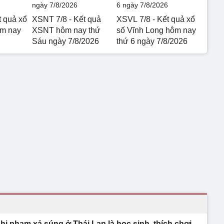
t quả xổ
XSNT 7/8 - Kết quả
XSVL 7/8 - Kết quả xổ
ôm nay
XSNT hôm nay thứ
số Vĩnh Long hôm nay
Sáu ngày 7/8/2026
thứ 6 ngày 7/8/2026
hi phạm xả súng ở Thái Lan là học sinh, thích chơi