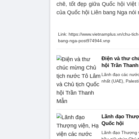
chẽ, tốt đẹp giữa Quốc hội Việ
của Quốc hội Liên bang Nga nói r
Link: https://www.vietnamplus.vn/chu-tic
bang-nga-post974944.vnp
Điện và thư c
hội Trần Than
Lãnh đạo các nước
nhất (UAE), Palest
Lãnh đạo Thượ
Quốc hội
Lãnh đạo Thượng 
bầu giữ chức Chủ 