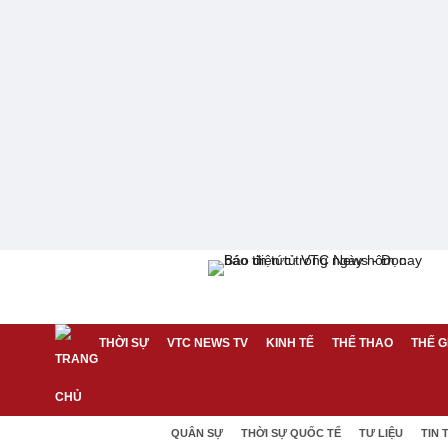
THỜI SỰ
VTC NEWS TV
KINH TẾ
THỂ THAO
THẾ G
QUÂN SỰ
THỜI SỰ QUỐC TẾ
TƯ LIỆU
TIN 