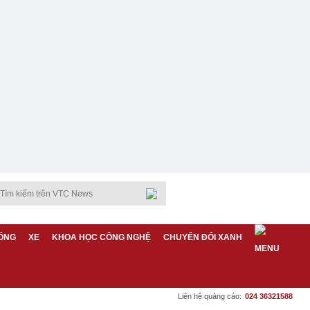
ỐNG
XE
KHOA HỌC CÔNG NGHỆ
CHUYỂN ĐỔI XANH
Liên hệ quảng cáo:
024 36321588