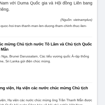
t Nam với Duma Quốc gia và Hội đồng Liên bang
iêng.
(Nguồn: vietnamplus)
h-quoc-hoi-tran-thanh-man-len-duong-tham-chinh-thuc-lien-
húc mừng Chủ tịch nước Tô Lâm và Chủ tịch Quốc
h Mẫn
 Nga, Brunei Darussalam, Các tiểu vương quốc Ả-rập thống
ine, Sri Lanka gửi điện chúc mừng.
ng viện, Hạ viện các nước chúc mừng Chủ tịch
viện, Hạ viện các nước chúc mừng ông Trần Thanh Mẫn được
tịch Quốc hội nước Cộng hòa xã hội chủ nghĩa Việt Nam.