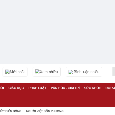
Mới nhất
Xem nhiều
Bình luận nhiều
IỚI
GIÁO DỤC
PHÁP LUẬT
VĂN HÓA - GIẢI TRÍ
SỨC KHỎE
ĐỜI S
TỨC BIỂN ĐÔNG
NGƯỜI VIỆT BỐN PHƯƠNG