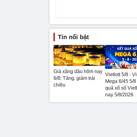
Tin nổi bật
Giá xăng dầu hôm nay
Vietlott 5/8 - Vi
6/8: Tăng, giảm trái
Mega 6/45 5/8 
chiều
quả xổ số Viet
nay 5/8/2026