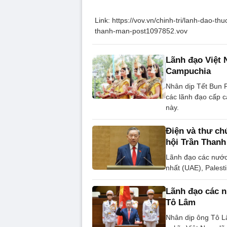
Link: https://vov.vn/chinh-tri/lanh-dao-
thanh-man-post1097852.vov
Lãnh đạo Việt
Campuchia
Nhân dịp Tết Bun 
các lãnh đạo cấp c
này.
Điện và thư c
hội Trần Than
Lãnh đạo các nước
nhất (UAE), Palest
Lãnh đạo các 
Tô Lâm
Nhân dịp ông Tô L