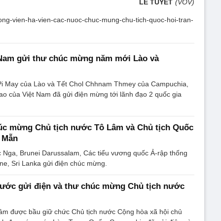
LÊ TUYẾT
(VOV)
thuong-vien-ha-vien-cac-nuoc-chuc-mung-chu-tich-quoc-hoi-tran-
 Nam gửi thư chúc mừng năm mới Lào và
Pi May của Lào và Tết Chol Chhnam Thmey của Campuchia,
ao của Việt Nam đã gửi điện mừng tới lãnh đạo 2 quốc gia
húc mừng Chủ tịch nước Tô Lâm và Chủ tịch Quốc
h Mẫn
 Nga, Brunei Darussalam, Các tiểu vương quốc Ả-rập thống
ine, Sri Lanka gửi điện chúc mừng.
nước gửi điện và thư chúc mừng Chủ tịch nước
âm được bầu giữ chức Chủ tịch nước Cộng hòa xã hội chủ