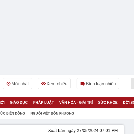
Mới nhất
Xem nhiều
Bình luận nhiều
IỚI
GIÁO DỤC
PHÁP LUẬT
VĂN HÓA - GIẢI TRÍ
SỨC KHỎE
ĐỜI S
TỨC BIỂN ĐÔNG
NGƯỜI VIỆT BỐN PHƯƠNG
Xuất bản ngày 27/05/2024 07:01 PM