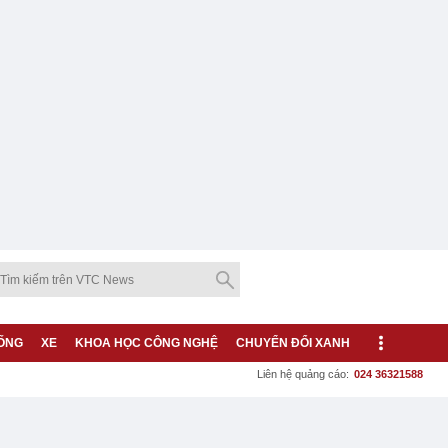
ỐNG
XE
KHOA HỌC CÔNG NGHỆ
CHUYỂN ĐỔI XANH
Liên hệ quảng cáo:
024 36321588