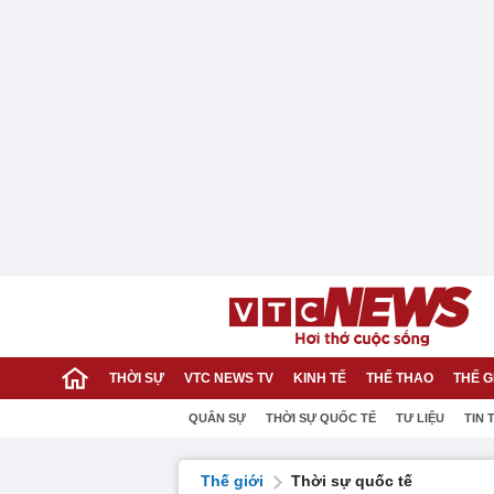
THỜI SỰ
VTC NEWS TV
KINH TẾ
THỂ THAO
THẾ G
QUÂN SỰ
THỜI SỰ QUỐC TẾ
TƯ LIỆU
TIN 
Thế giới
Thời sự quốc tế