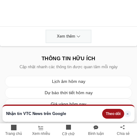
Xem thêm
THÔNG TIN HỮU ÍCH
Cập nhật nhanh các thông tin được quan tâm mỗi ngày
Lịch âm hôm nay
Dự báo thời tiết hôm nay
Giá vàng hôm nay
Nhận tin VTC News trên Google
×
Theo dõi
Giá bạc hôm nay
Tỷ giá ngoại tệ
Trang chủ
Xem nhiều
Bình luận
Chia sẻ
Cỡ chữ