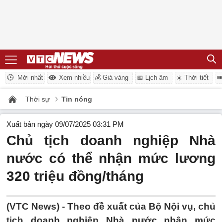
Mới nhất
Xem nhiều
💰 Giá vàng
📅 Lịch âm
☀️ Thời tiết

Thời sự
Tin nóng
Xuất bản ngày 09/07/2025 03:31 PM
Chủ tịch doanh nghiệp Nhà
nước có thể nhận mức lương
320 triệu đồng/tháng
(VTC News) -
Theo đề xuất của Bộ Nội vụ, chủ
tịch doanh nghiệp Nhà nước nhận mức