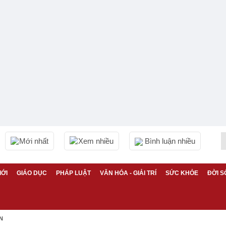
Mới nhất
Xem nhiều
Bình luận nhiều
IỚI
GIÁO DỤC
PHÁP LUẬT
VĂN HÓA - GIẢI TRÍ
SỨC KHỎE
ĐỜI S
N