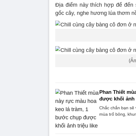
Địa điểm này thích hợp để đến
gốc cây, nghe hương lúa thơm nồng
(Ản
Phan Thiết mùa
được khối ảnh t
Chắc chắn bạn sẽ 
mùa trổ bông, khun