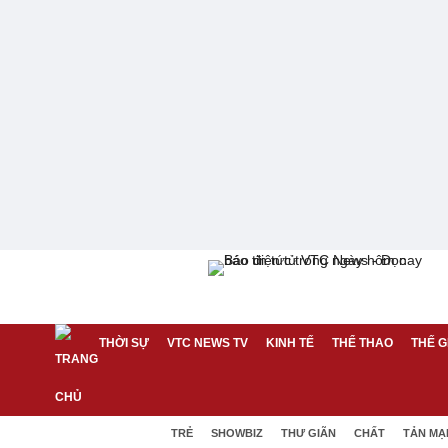
THỜI SỰ
VTC NEWS TV
KINH TẾ
THỂ THAO
THẾ G
TRẺ
SHOWBIZ
THƯ GIÃN
CHẤT
TẢN MẠ