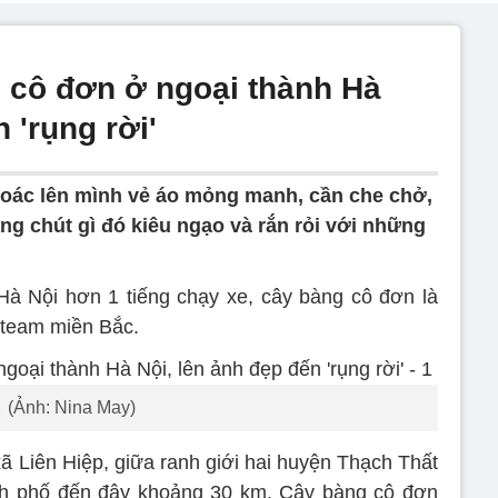
g cô đơn ở ngoại thành Hà
 'rụng rời'
oác lên mình vẻ áo mỏng manh, cần che chở,
ng chút gì đó kiêu ngạo và rắn rỏi với những
à Nội hơn 1 tiếng chạy xe, cây bàng cô đơn là
 team miền Bắc.
(Ảnh: Nina May)
xã Liên Hiệp, giữa ranh giới hai huyện Thạch Thất
nh phố đến đây khoảng 30 km. Cây bàng cô đơn