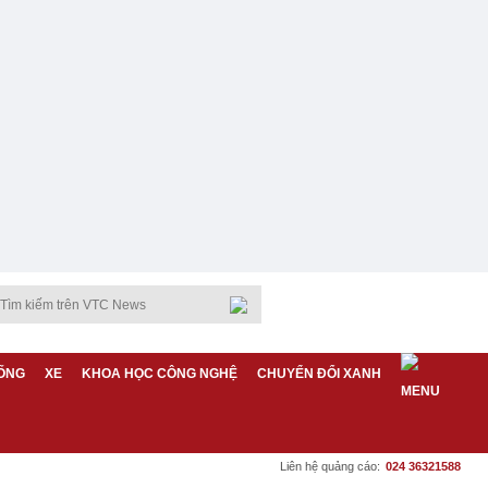
ỐNG
XE
KHOA HỌC CÔNG NGHỆ
CHUYỂN ĐỔI XANH
Liên hệ quảng cáo:
024 36321588