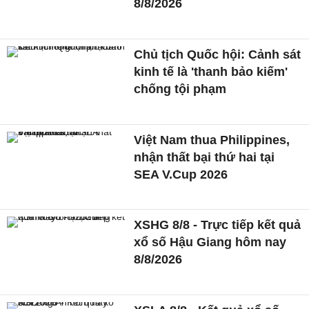
8/8/2026
Chủ tịch Quốc hội: Cảnh sát
kinh tế là 'thanh bảo kiếm'
chống tội phạm
Việt Nam thua Philippines,
nhận thất bại thứ hai tại
SEA V.Cup 2026
XSHG 8/8 - Trực tiếp kết quả
xổ số Hậu Giang hôm nay
8/8/2026