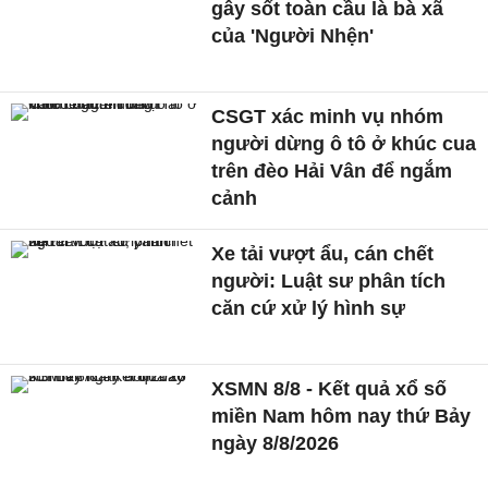
gây sốt toàn cầu là bà xã
của 'Người Nhện'
CSGT xác minh vụ nhóm
người dừng ô tô ở khúc cua
trên đèo Hải Vân để ngắm
cảnh
Xe tải vượt ẩu, cán chết
người: Luật sư phân tích
căn cứ xử lý hình sự
XSMN 8/8 - Kết quả xổ số
miền Nam hôm nay thứ Bảy
ngày 8/8/2026