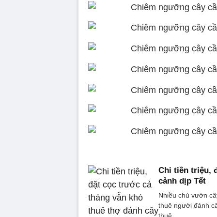
Chi tiền triệu,
cảnh dịp Tết
Nhiều chủ vườn cây
thuê người đánh câ
thuê.