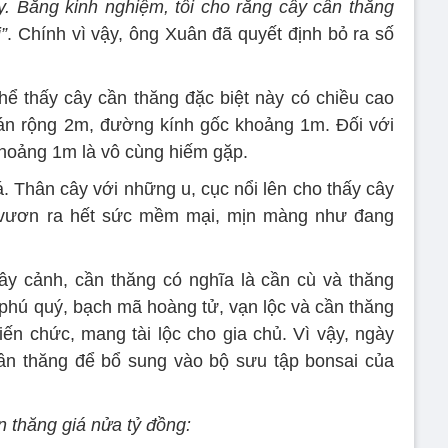
. Bằng kinh nghiệm, tôi cho rằng cây cần thăng
”
. Chính vì vậy, ông Xuân đã quyết định bỏ ra số
ể thấy cây cần thăng đặc biệt này có chiều cao
tán rộng 2m, đường kính gốc khoảng 1m. Đối với
hoảng 1m là vô cùng hiếm gặp.
á. Thân cây với những u, cục nổi lên cho thấy cây
nh vươn ra hết sức mềm mại, mịn màng như đang
ây cảnh, cần thăng có nghĩa là cần cù và thăng
: phú quý, bạch mã hoàng tử, vạn lộc và cần thăng
iến chức, mang tài lộc cho gia chủ. Vì vậy, ngày
ần thăng để bổ sung vào bộ sưu tập bonsai của
 thăng giá nửa tỷ đồng: