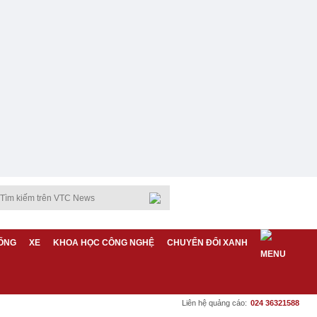
ỐNG
XE
KHOA HỌC CÔNG NGHỆ
CHUYỂN ĐỔI XANH
Liên hệ quảng cáo:
024 36321588