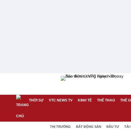
THỜI SỰ
VTC NEWS TV
KINH TẾ
THỂ THAO
THẾ G
THỊ TRƯỜNG
BẤT ĐỘNG SẢN
ĐẦU TƯ
TÀI