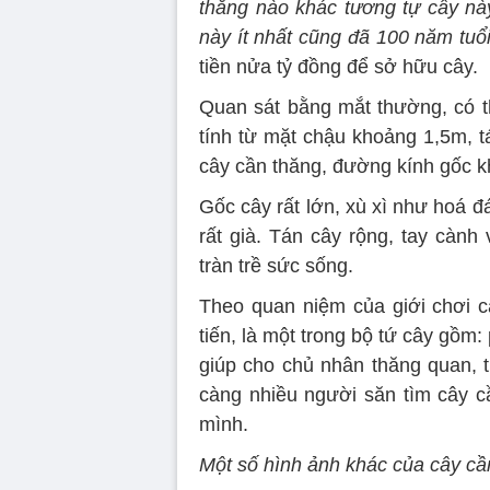
thăng nào khác tương tự cây này
này ít nhất cũng đã 100 năm tuổi
tiền nửa tỷ đồng để sở hữu cây.
Quan sát bằng mắt thường, có th
tính từ mặt chậu khoảng 1,5m, 
cây cần thăng, đường kính gốc k
Gốc cây rất lớn, xù xì như hoá đ
rất già. Tán cây rộng, tay cà
tràn trề sức sống.
Theo quan niệm của giới chơi c
tiến, là một trong bộ tứ cây gồm
giúp cho chủ nhân thăng quan, t
càng nhiều người săn tìm cây c
mình.
Một số hình ảnh khác của cây cần