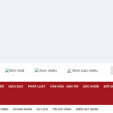
Mới nhất
Xem nhiều
Bình luận nhiều
IỚI
GIÁO DỤC
PHÁP LUẬT
VĂN HÓA - GIẢI TRÍ
SỨC KHỎE
ĐỜI S
 CHÍNH
DOANH NHÂN
DU LỊCH
TIN GIÁ VÀNG
ĐIỆN HẠT NHÂN