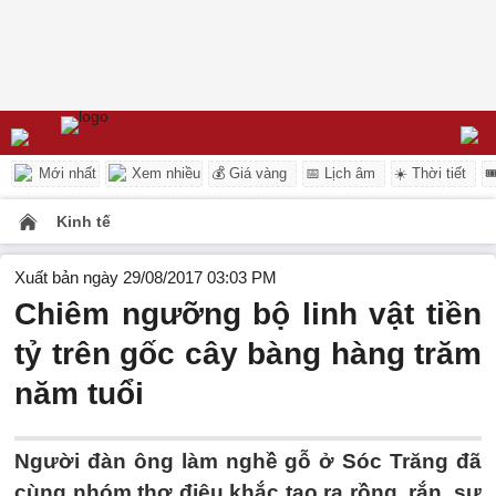
Mới nhất
Xem nhiều
💰 Giá vàng
📅 Lịch âm
☀️ Thời tiết

Kinh tế
Xuất bản ngày 29/08/2017 03:03 PM
Chiêm ngưỡng bộ linh vật tiền
tỷ trên gốc cây bàng hàng trăm
năm tuổi
Người đàn ông làm nghề gỗ ở Sóc Trăng đã
cùng nhóm thợ điêu khắc tạo ra rồng, rắn, sư