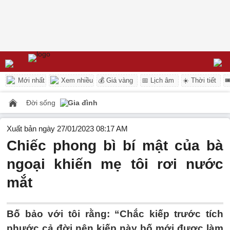
Mới nhất
Xem nhiều
💰 Giá vàng
📅 Lịch âm
☀️ Thời tiết

Đời sống
Gia đình
Xuất bản ngày 27/01/2023 08:17 AM
Chiếc phong bì bí mật của bà
ngoại khiến mẹ tôi rơi nước
mắt
Bố bảo với tôi rằng: “Chắc kiếp trước tích
phước cả đời nên kiếp này bố mới được làm