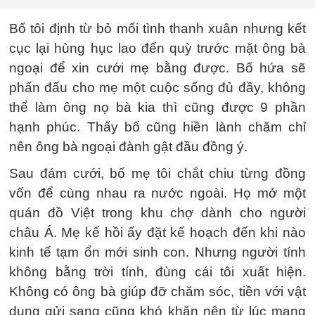
Bố tôi định từ bỏ mối tình thanh xuân nhưng kết
cục lại hùng hục lao đến quỳ trước mặt ông bà
ngoại để xin cưới mẹ bằng được. Bố hứa sẽ
phấn đấu cho mẹ một cuộc sống đủ đầy, không
thể làm ông nọ bà kia thì cũng được 9 phần
hạnh phúc. Thấy bố cũng hiền lành chăm chỉ
nên ông bà ngoại đành gật đầu đồng ý.
Sau đám cưới, bố mẹ tôi chắt chiu từng đồng
vốn để cùng nhau ra nước ngoài. Họ mở một
quán đồ Việt trong khu chợ dành cho người
châu Á. Mẹ kể hồi ấy đặt kế hoạch đến khi nào
kinh tế tạm ổn mới sinh con. Nhưng người tính
không bằng trời tính, đùng cái tôi xuất hiện.
Không có ông bà giúp đỡ chăm sóc, tiền với vật
dụng gửi sang cũng khó khăn nên từ lúc mang