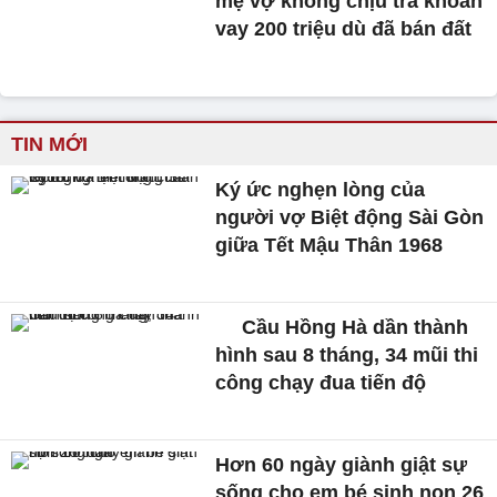
mẹ vợ không chịu trả khoản
vay 200 triệu dù đã bán đất
TIN MỚI
Ký ức nghẹn lòng của
người vợ Biệt động Sài Gòn
giữa Tết Mậu Thân 1968
Cầu Hồng Hà dần thành
hình sau 8 tháng, 34 mũi thi
công chạy đua tiến độ
Hơn 60 ngày giành giật sự
sống cho em bé sinh non 26