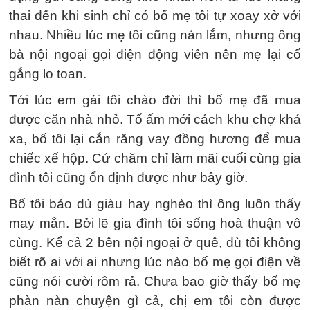
thai đến khi sinh chỉ có bố mẹ tôi tự xoay xở với
nhau. Nhiều lúc mẹ tôi cũng nản lắm, nhưng ông
bà nội ngoại gọi điện động viên nên mẹ lại cố
gắng lo toan.
Tới lúc em gái tôi chào đời thì bố mẹ đã mua
được căn nhà nhỏ. Tổ ấm mới cách khu chợ khá
xa, bố tôi lại cắn răng vay đồng hương để mua
chiếc xế hộp. Cứ chăm chỉ làm mãi cuối cùng gia
đình tôi cũng ổn định được như bây giờ.
Bố tôi bảo dù giàu hay nghèo thì ông luôn thấy
may mắn. Bởi lẽ gia đình tôi sống hoà thuận vô
cùng. Kể cả 2 bên nội ngoại ở quê, dù tôi không
biết rõ ai với ai nhưng lúc nào bố mẹ gọi điện về
cũng nói cười rôm rả. Chưa bao giờ thấy bố mẹ
phàn nàn chuyện gì cả, chị em tôi còn được