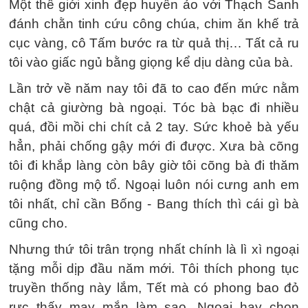
Một thế giới xinh đẹp huyền ảo với Thạch Sanh
đánh chằn tinh cứu công chúa, chim ăn khế trả
cục vàng, cô Tấm bước ra từ quả thị… Tất cả ru
tôi vào giấc ngủ bằng giọng kể dịu dàng của bà.
Lần trở về năm nay tôi đã to cao đến mức nằm
chật cả giường bà ngoại. Tóc bà bạc đi nhiều
quá, đồi mồi chi chít cả 2 tay. Sức khoẻ bà yếu
hẳn, phải chống gậy mới đi được. Xưa bà cõng
tôi đi khắp làng còn bây giờ tôi cõng bà đi thăm
ruộng đồng mộ tổ. Ngoại luôn nói cưng anh em
tôi nhất, chỉ cần Bống - Bang thích thì cái gì bà
cũng cho.
Nhưng thứ tôi trân trọng nhất chính là lì xì ngoại
tặng mỗi dịp đầu năm mới. Tôi thích phong tục
truyền thống này lắm, Tết mà có phong bao đỏ
rực thấy may mắn làm sao. Ngoại hay chọn