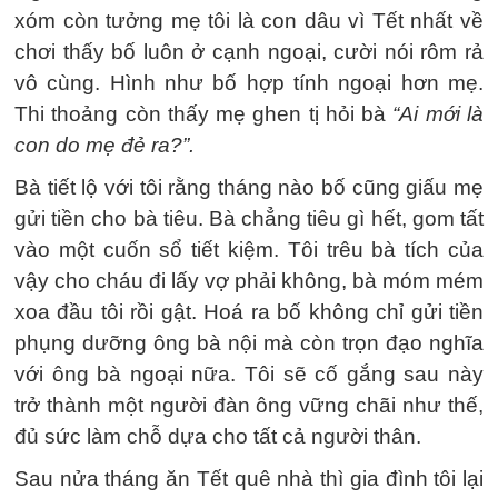
xóm còn tưởng mẹ tôi là con dâu vì Tết nhất về
chơi thấy bố luôn ở cạnh ngoại, cười nói rôm rả
vô cùng. Hình như bố hợp tính ngoại hơn mẹ.
Thi thoảng còn thấy mẹ ghen tị hỏi bà
“Ai mới là
con do mẹ đẻ ra?”.
Bà tiết lộ với tôi rằng tháng nào bố cũng giấu mẹ
gửi tiền cho bà tiêu. Bà chẳng tiêu gì hết, gom tất
vào một cuốn sổ tiết kiệm. Tôi trêu bà tích của
vậy cho cháu đi lấy vợ phải không, bà móm mém
xoa đầu tôi rồi gật. Hoá ra bố không chỉ gửi tiền
phụng dưỡng ông bà nội mà còn trọn đạo nghĩa
với ông bà ngoại nữa. Tôi sẽ cố gắng sau này
trở thành một người đàn ông vững chãi như thế,
đủ sức làm chỗ dựa cho tất cả người thân.
Sau nửa tháng ăn Tết quê nhà thì gia đình tôi lại