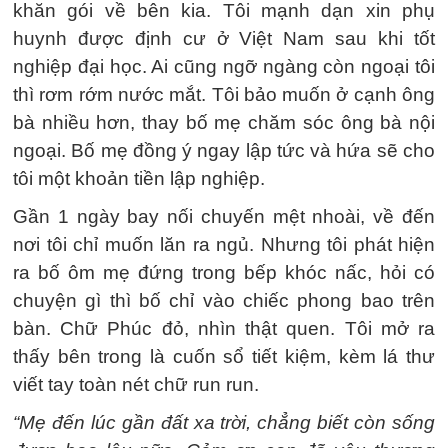
khăn gói về bên kia. Tôi mạnh dạn xin phụ
huynh được định cư ở Việt Nam sau khi tốt
nghiệp đại học. Ai cũng ngỡ ngàng còn ngoại tôi
thì rơm rớm nước mắt. Tôi bảo muốn ở cạnh ông
bà nhiều hơn, thay bố mẹ chăm sóc ông bà nội
ngoại. Bố mẹ đồng ý ngay lập tức và hứa sẽ cho
tôi một khoản tiền lập nghiệp.
Gần 1 ngày bay nối chuyến mệt nhoài, về đến
nơi tôi chỉ muốn lăn ra ngủ. Nhưng tôi phát hiện
ra bố ôm mẹ đứng trong bếp khóc nấc, hỏi có
chuyện gì thì bố chỉ vào chiếc phong bao trên
bàn. Chữ Phúc đỏ, nhìn thật quen. Tôi mở ra
thấy bên trong là cuốn sổ tiết kiệm, kèm lá thư
viết tay toàn nét chữ run run.
“Mẹ đến lúc gần đất xa trời, chẳng biết còn sống