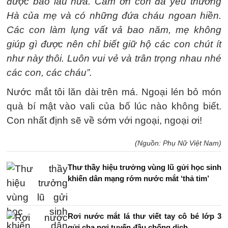
được bao lâu nữa. Cảm ơn con đã yêu thương
Hà của mẹ và có những đứa cháu ngoan hiền.
Các con làm lụng vất vả bao năm, mẹ không
giúp gì được nên chỉ biết giữ hộ các con chút ít
như này thôi. Luôn vui vẻ và trân trọng nhau nhé
các con, các cháu”.
Nước mắt tôi lăn dài trên má. Ngoại lén bỏ món
quà bí mật vào vali của bố lúc nào không biết.
Con nhất định sẽ về sớm với ngoại, ngoại ơi!
(Nguồn: Phụ Nữ Việt Nam)
Thư thầy hiệu trưởng vùng lũ gửi học sinh
khiến dân mạng rớm nước mắt ‘thả tim’
Rơi nước mắt lá thư viết tay cô bé lớp 3
gửi cha nơi tuyến đầu chống dịch