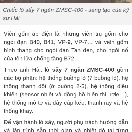
Chiếc lò sấy 7 ngăn ZMSC-400 - sáng tạo của kỹ
sư Hải
Viên gốm áp điện là những viên trụ gốm cho
ngòi đạn B40, B41, VP-9, VP-7… và viên gốm
hình thang cho ngòi đạn Tan đen, cho ngòi nổ
của tên lửa chống tăng B72…
Theo anh Hải,
lò sấy 7 ngăn ZMSC-400
gồm
các bộ phận: hệ thống buồng lò (7 buồng lò), hệ
thống thanh đốt (ở buồng 2-5), hệ thống điều
khiển (sensor nhiệt và đồng hồ hiển thị, rơle…),
hệ thống mô tơ và dây cáp kéo, thanh ray và hệ
thống khay.
Để vận hành lò sấy, người phụ trách hướng dẫn
và lập trình sẵn thời gian và nhiệt độ tại từng