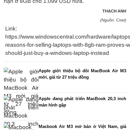
hạn ở 8GB cho 1.099 USD nữa.
THẠCH ANH
(Nguồn: Cnet)
Link:
https://www.windowscentral.com/hardware/laptops
reasons-for-selling-laptops-with-8gb-ram-proves-
should-just-buy-a-windows-laptop-instead
Apple giới thiệu bộ đôi MacBook Air M3
mới, giá từ 27 triệu đồng
Apple đang phát triển MacBook 20,3 inch
màn hình gập
Macbook Air M3 mở bán ở Việt Nam, giá