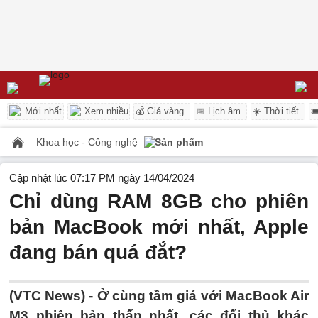
Mới nhất
Xem nhiều
💰 Giá vàng
📅 Lịch âm
☀️ Thời tiết

Khoa học - Công nghệ
Sản phẩm
Cập nhật lúc 07:17 PM ngày 14/04/2024
Chỉ dùng RAM 8GB cho phiên
bản MacBook mới nhất, Apple
đang bán quá đắt?
(VTC News) -
Ở cùng tầm giá với MacBook Air
M3 phiên bản thấp nhất, các đối thủ khác