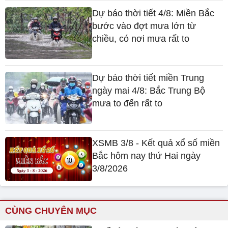
Dự báo thời tiết 4/8: Miền Bắc
bước vào đợt mưa lớn từ
chiều, có nơi mưa rất to
Dự báo thời tiết miền Trung
ngày mai 4/8: Bắc Trung Bộ
mưa to đến rất to
XSMB 3/8 - Kết quả xổ số miền
Bắc hôm nay thứ Hai ngày
3/8/2026
CÙNG CHUYÊN MỤC