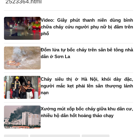
2523364.html
Video: Giây phút thanh niên dùng bình
chữa cháy cứu người phụ nữ bị đâm trên
phố
Đốm lửa tự bốc cháy trên sân bê tông nhà
dân ở Sơn La
Cháy siêu thị ở Hà Nội, khói dày đặc,
người mắc kẹt phải lên sân thượng lánh
nạn
Xưởng mút xốp bốc cháy giữa khu dân cư,
nhiều hộ dân hốt hoảng tháo chạy