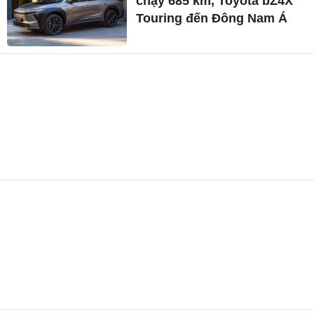
chạy 685 km, Toyota bZ4X
Touring đến Đông Nam Á