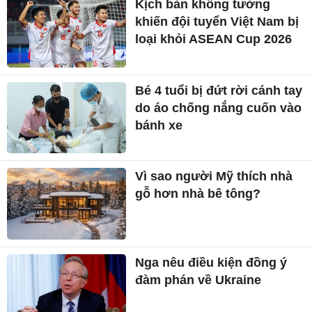
Kịch bản không tưởng
khiến đội tuyển Việt Nam bị
loại khỏi ASEAN Cup 2026
Bé 4 tuổi bị đứt rời cánh tay
do áo chống nắng cuốn vào
bánh xe
Vì sao người Mỹ thích nhà
gỗ hơn nhà bê tông?
Nga nêu điều kiện đồng ý
đàm phán về Ukraine