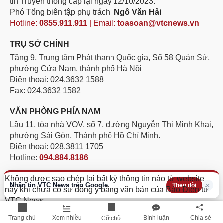
tin Truyền thông cấp lại ngày 12/10/2023.
Phó Tổng biên tập phụ trách:
Ngô Văn Hải
Hotline:
0855.911.911
| Email:
toasoan@vtcnews.vn
TRỤ SỞ CHÍNH
Tầng 9, Trung tâm Phát thanh Quốc gia, Số 58 Quán Sứ,
phường Cửa Nam, thành phố Hà Nội
Điện thoại: 024.3632 1588
Fax: 024.3632 1582
VĂN PHÒNG PHÍA NAM
Lầu 11, tòa nhà VOV, số 7, đường Nguyễn Thị Minh Khai,
phường Sài Gòn, Thành phố Hồ Chí Minh.
Điện thoại: 028.3811 1705
Hotline:
094.884.8186
Không được sao chép lại bất kỳ thông tin nào từ website
Nhận tin VTC News trên Google
×
Theo dõi
này khi chưa có sự đồng ý bằng văn bản của Báo Điện tử
VTC News
Trang chủ
Xem nhiều
Bình luận
Chia sẻ
Cỡ chữ