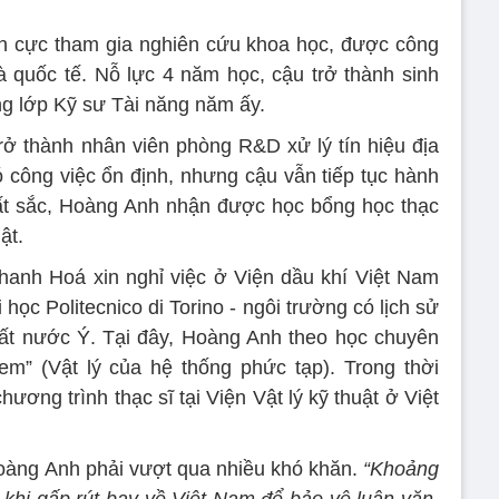
h cực tham gia nghiên cứu khoa học, được công
 quốc tế. Nỗ lực 4 năm học, cậu trở thành sinh
ng lớp Kỹ sư Tài năng năm ấy.
rở thành nhân viên phòng R&D xử lý tín hiệu địa
 công việc ổn định, nhưng cậu vẫn tiếp tục hành
uất sắc, Hoàng Anh nhận được học bổng học thạc
ật.
Thanh Hoá xin nghỉ việc ở Viện dầu khí Việt Nam
i học Politecnico di Torino - ngôi trường có lịch sử
hất nước Ý. Tại đây, Hoàng Anh theo học chuyên
em” (Vật lý của hệ thống phức tạp). Trong thời
hương trình thạc sĩ tại Viện Vật lý kỹ thuật ở Việt
oàng Anh phải vượt qua nhiều khó khăn.
“Khoảng