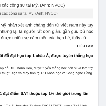
 các cộng sự tại Mỹ. (Ảnh: NVCC)
 Mỹ nhận xét anh chàng đến từ Việt Nam này tuy
nhưng lại là người rất đơn giản, gần gũi. Dù học
 được nhiều sự cảm mến của bạn bè, thầy cô.
HIỂU LAM
ổi đỗ đại học top 1 châu Á, được tuyển thẳng học
ập đỗ ĐH Thanh Hoa, được tuyển thẳng học tiến sĩ và làm trợ
ỹ thuật Điện và Máy tính tại ĐH Khoa học và Công nghệ Hồng
1 đạt điểm SAT thuộc top 1% thế giới trong lần
, 17 tuổi, học sinh Trường THCS&THPT Lương Thế Vinh,