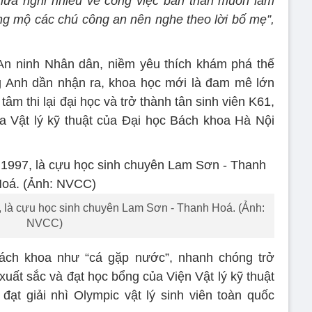
hưa nghĩ nhiều về công việc bản thân muốn làm
ng mộ các chú công an nên nghe theo lời bố mẹ”,
 An ninh Nhân dân, niềm yêu thích khám phá thế
g Anh dần nhận ra, khoa học mới là đam mê lớn
 tâm thi lại đại học và trở thành tân sinh viên K61,
a Vật lý kỹ thuật của Đại học Bách khoa Hà Nội
là cựu học sinh chuyên Lam Sơn - Thanh Hoá. (Ảnh:
NVCC)
ách khoa như “cá gặp nước”, nhanh chóng trở
xuất sắc và đạt học bổng của Viện Vật lý kỹ thuật
đạt giải nhì Olympic vật lý sinh viên toàn quốc