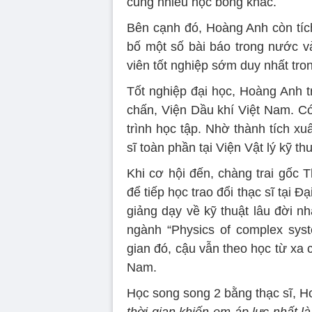
cùng nhiều học bổng khác.
Bên cạnh đó, Hoàng Anh còn tíc
bố một số bài báo trong nước và
viên tốt nghiệp sớm duy nhất tro
Tốt nghiệp đại học, Hoàng Anh t
chấn, Viện Dầu khí Việt Nam. Có
trình học tập. Nhờ thành tích x
sĩ toàn phần tại Viện Vật lý kỹ thu
Khi cơ hội đến, chàng trai gốc 
để tiếp học trao đổi thạc sĩ tại Đạ
giảng dạy về kỹ thuật lâu đời n
ngành “Physics of complex syst
gian đó, cậu vẫn theo học từ xa c
Nam.
Học song song 2 bằng thạc sĩ, H