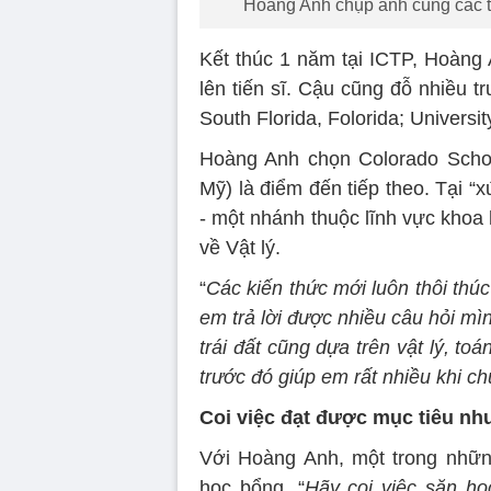
Hoàng Anh chụp ảnh cùng các th
Kết thúc 1 năm tại ICTP, Hoàng 
lên tiến sĩ. Cậu cũng đỗ nhiều 
South Florida, Folorida; Univers
Hoàng Anh chọn Colorado Schoo
Mỹ) là điểm đến tiếp theo. Tại “
- một nhánh thuộc lĩnh vực khoa 
về Vật lý.
“
Các kiến thức mới luôn thôi thúc
em trả lời được nhiều câu hỏi mì
trái đất cũng dựa trên vật lý, toá
trước đó giúp em rất nhiều khi c
Coi việc đạt được mục tiêu nh
Với Hoàng Anh, một trong những
học bổng. “
Hãy coi việc săn họ