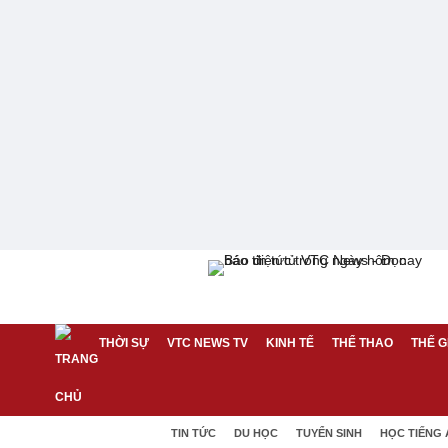
THỜI SỰ
VTC NEWS TV
KINH TẾ
THỂ THAO
THẾ G
TIN TỨC
DU HỌC
TUYỂN SINH
HỌC TIẾNG