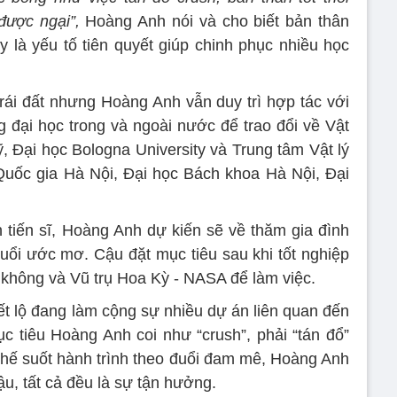
được ngại”,
Hoàng Anh nói và cho biết bản thân
y là yếu tố tiên quyết giúp chinh phục nhiều học
trái đất nhưng Hoàng Anh vẫn duy trì hợp tác với
 đại học trong và ngoài nước để trao đổi về Vật
, Đại học Bologna University và Trung tâm Vật lý
c Quốc gia Hà Nội, Đại học Bách khoa Hà Nội, Đại
 tiến sĩ, Hoàng Anh dự kiến sẽ về thăm gia đình
 đuổi ước mơ. Cậu đặt mục tiêu sau khi tốt nghiệp
không và Vũ trụ Hoa Kỳ - NASA để làm việc.
t lộ đang làm cộng sự nhiều dự án liên quan đến
 tiêu Hoàng Anh coi như “crush”, phải “tán đổ”
 thế suốt hành trình theo đuổi đam mê, Hoàng Anh
u, tất cả đều là sự tận hưởng.