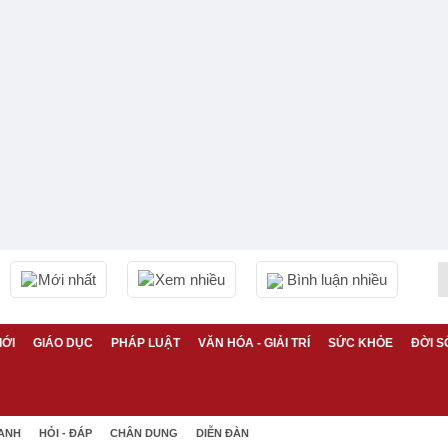
Mới nhất
Xem nhiều
Bình luận nhiều
IỚI
GIÁO DỤC
PHÁP LUẬT
VĂN HÓA - GIẢI TRÍ
SỨC KHỎE
ĐỜI S
 ANH
HỎI - ĐÁP
CHÂN DUNG
DIỄN ĐÀN