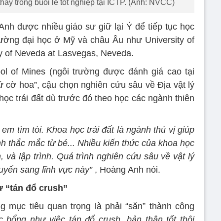
ầy trong buổi lễ tốt nghiệp tại ICTP. (Ảnh: NVCC)
Anh được nhiều giáo sư giữ lại Ý để tiếp tục học
trường đại học ở Mỹ và châu Âu như University of
ity of Neveda at Lasvegas, Neveda.
l of Mines (ngôi trường được đánh giá cao tại
xứ cờ hoa”, cậu chọn nghiên cứu sâu về Địa vật lý
học trái đất dù trước đó theo học các ngành thiên
 em tìm tòi. Khoa học trái đất là ngành thú vị giúp
nh thắc mắc từ bé... N
hiều kiến thức của khoa học
n, và lập trình. Quá trình nghiên cứu sâu về vật lý
huyển sang lĩnh vực này”
, Hoàng Anh nói.
ư “tán đổ crush”
 mục tiêu quan trọng là phải “săn” thành công
c bổng như việc tán đổ crush, bản thân tốt thôi