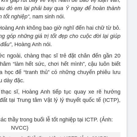
à khi gấp rút bay về Việt Nam để bảo vệ luận văn,
 sau đó em lại phải bay qua Ý ngay để hoàn thành
n tốt nghiệp”,
nam sinh nói.
oàng Anh không bao giờ nghĩ đến hai chữ từ bỏ.
g góp những giá trị tốt đẹp cho cuộc đời lại giúp
 đấu”
, Hoàng Anh nói.
 ngoài, chàng thạc sĩ trẻ đặt chân đến gần 20
âm “làm hết sức, chơi hết mình”, cậu luôn biết
a học để “tranh thủ” có những chuyến phiêu lưu
ứu dày đặc.
 thạc sĩ, Hoàng Anh tiếp tục quay xe rẽ hướng
ất tại Trung tâm Vật lý lý thuyết quốc tế (ICTP),