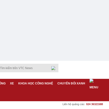
ỐNG
XE
KHOA HỌC CÔNG NGHỆ
CHUYỂN ĐỔI XANH
Liên hệ quảng cáo:
024 36321588