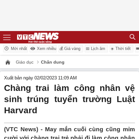
Mới nhất
Xem nhiều
💰 Giá vàng
📅 Lịch âm
☀️ Thời tiết

Giáo dục
Chân dung
Xuất bản ngày 02/02/2023 11:09 AM
Chàng trai làm công nhân vệ
sinh trúng tuyển trường Luật
Harvard
(VTC News) -
May mắn cuối cùng cũng mỉm
cười với chàng trai trẻ phải đi làm công nhân