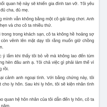
ối quan hệ này sẽ khiến gia đình tan vỡ. Tôi yêu
 đủ cha, đủ mẹ.
ng mình vẫn không bằng một cô gái làng chơi. Anh
 hẹn và cho cô ta nhiều thứ.
i trong trong khách sạn, cô ta không hề hoảng sợ
ô còn vênh lên mặt dạy tôi rằng muốn giữ chồng
n.
 ý lắm khi thấy tôi bỏ về mà không lao đến túm
ông hèn đâu anh ạ. Tôi chả việc gì phải làm thế vì
 rồi.
lại cảnh anh ngoại tình. Với bằng chứng này, tôi
cho ly hôn. Sau khi ly hôn, tôi sẽ kiện nhân tình
 cho quan hệ hôn nhân của tôi dẫn đến ly hôn, cô ta
1 năm.