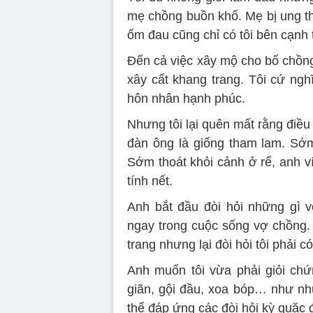
mẹ chồng buồn khổ. Mẹ bị ung th
ốm đau cũng chỉ có tôi bên cạnh 
Đến cả việc xây mộ cho bố chồng,
xây cất khang trang. Tôi cứ ng
hôn nhân hạnh phúc.
Nhưng tôi lại quên mất rằng điề
đàn ông là giống tham lam. Sớm
Sớm thoát khỏi cảnh ở rể, anh ví
tính nết.
Anh bắt đầu đòi hỏi những gì 
ngay trong cuộc sống vợ chồng. 
trang nhưng lại đòi hỏi tôi phải 
Anh muốn tôi vừa phải giỏi chứn
giãn, gội đầu, xoa bóp… như nhữ
thể đáp ứng các đòi hỏi kỳ quặc 