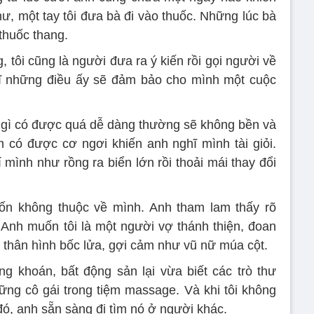
ư, một tay tôi đưa bà đi vào thuốc. Những lúc bà
thuốc thang.
 tôi cũng là người đưa ra ý kiến rồi gọi người về
hĩ những điều ấy sẽ đảm bảo cho mình một cuộc
u gì có được quá dễ dàng thường sẽ không bền và
 có được cơ ngơi khiến anh nghĩ mình tài giỏi.
 mình như rồng ra biển lớn rồi thoải mái thay đổi
vốn không thuộc về mình. Anh tham lam thấy rõ
Anh muốn tôi là một người vợ thánh thiện, đoan
có thân hình bốc lửa, gợi cảm như vũ nữ múa cột.
g khoán, bất động sản lại vừa biết các trò thư
ng cô gái trong tiệm massage. Và khi tôi không
đó, anh sẵn sàng đi tìm nó ở người khác.