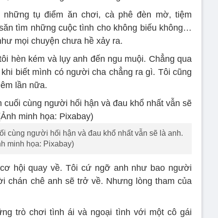
a những tụ điểm ăn chơi, cà phê đèn mờ, tiệm
săn tìm những cuộc tình cho không biếu không…
 như mọi chuyện chưa hề xảy ra.
 tôi hèn kém và lụy anh đến ngu muội. Chẳng qua
khi biết mình có người cha chẳng ra gì. Tôi cũng
hêm lần nữa.
ối cùng người hối hận và đau khổ nhất vẫn sẽ là anh.
h minh họa: Pixabay)
 cơ hội quay về. Tôi cứ ngỡ anh như bao người
ời chán chê anh sẽ trở về. Nhưng lòng tham của
ng trò chơi tình ái và ngoại tình với một cô gái