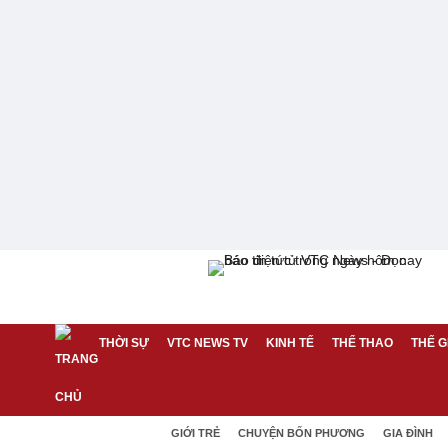
THỜI SỰ
VTC NEWS TV
KINH TẾ
THỂ THAO
THẾ G
GIỚI TRẺ
CHUYỆN BỐN PHƯƠNG
GIA ĐÌNH