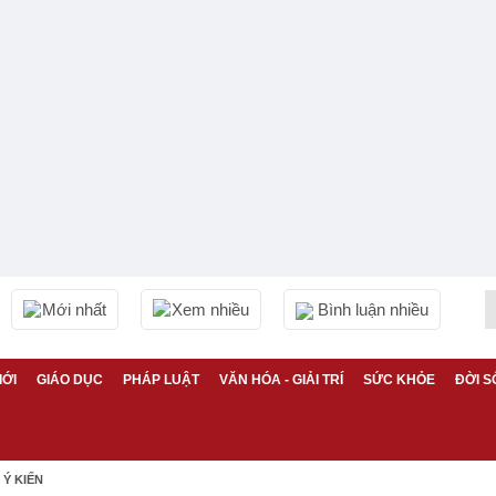
Mới nhất
Xem nhiều
Bình luận nhiều
IỚI
GIÁO DỤC
PHÁP LUẬT
VĂN HÓA - GIẢI TRÍ
SỨC KHỎE
ĐỜI S
Ý KIẾN