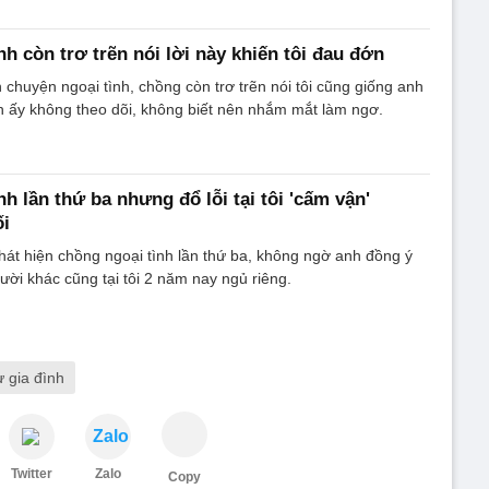
h còn trơ trẽn nói lời này khiến tôi đau đớn
 chuyện ngoại tình, chồng còn trơ trẽn nói tôi cũng giống anh
h ấy không theo dõi, không biết nên nhắm mắt làm ngơ.
h lần thứ ba nhưng đổ lỗi tại tôi 'cấm vận'
ối
 phát hiện chồng ngoại tình lần thứ ba, không ngờ anh đồng ý
ười khác cũng tại tôi 2 năm nay ngủ riêng.
 gia đình
Zalo
Twitter
Zalo
Copy