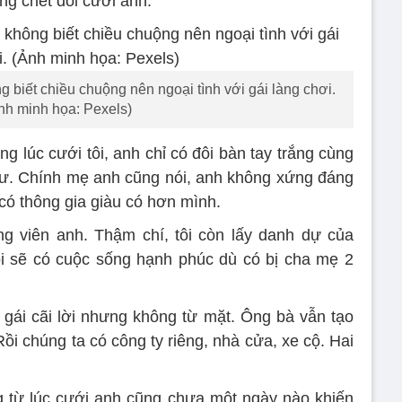
sống chết đòi cưới anh.
g biết chiều chuộng nên ngoại tình với gái làng chơi.
nh minh họa: Pexels)
g lúc cưới tôi, anh chỉ có đôi bàn tay trắng cùng
ư. Chính mẹ anh cũng nói, anh không xứng đáng
 có thông gia giàu có hơn mình.
ng viên anh. Thậm chí, tôi còn lấy danh dự của
i sẽ có cuộc sống hạnh phúc dù có bị cha mẹ 2
 gái cãi lời nhưng không từ mặt. Ông bà vẫn tạo
Rồi chúng ta có công ty riêng, nhà cửa, xe cộ. Hai
g từ lúc cưới anh cũng chưa một ngày nào khiến