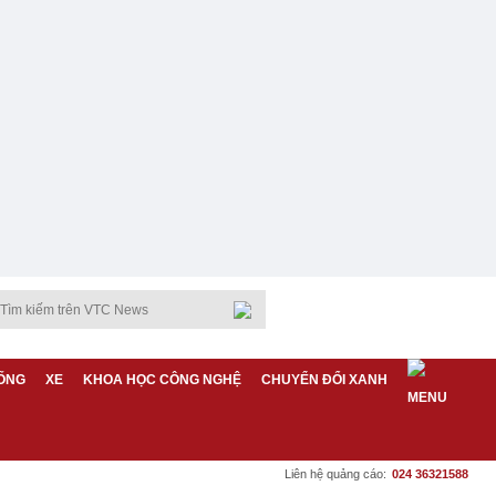
ỐNG
XE
KHOA HỌC CÔNG NGHỆ
CHUYỂN ĐỔI XANH
Liên hệ quảng cáo:
024 36321588