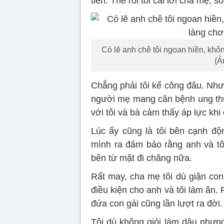
tiên. Thế rồi tôi cãi lời cha mẹ, 
Có lẽ anh chê tôi ngoan hiền, khôn
(Ả
Chẳng phải tôi kể công đâu. Nhưn
người mẹ mang căn bệnh ung th
với tôi và bà cảm thấy áp lực khi
Lúc ấy cũng là tôi bên cạnh độ
mình ra đảm bảo rằng anh và tô
bên từ mặt đi chăng nữa.
Rất may, cha mẹ tôi dù giận con
điều kiện cho anh và tôi làm ăn. 
đứa con gái cũng lần lượt ra đời.
Tôi dù không giỏi làm dâu nhưn