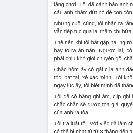
làng chơi. Tôi đã cảnh báo anh m
cầu anh chấm dứt nó để con còn
Nhưng cuối cùng, tôi nhận ra rằ
vẫn tiếp tục qua lại thậm chí hứa
Thế nên khi tôi bắt gặp hai ngườ
hay tỏ ra ăn năn. Ngược lại, c
phải chịu khó giỏi chuyện gối chă
Chắc hôm ấy cô gái của anh đắc
tóc, bạt tai, xé xác mình. Tôi kh
ngay lúc ấy, tôi biết mình đã thắng
Tôi đã có băng ghi âm, clip ghi 
chắc chắn sẽ được tòa giải quyết 
của anh ra tòa.
Tôi tra luật rồi. Với việc đã làm
có thể bị phạt tù từ 3 tháng đến 