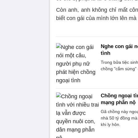
Còn anh, anh không chỉ mất công
biết con gái của mình lớn lên mà
Nghe con gái n
tình
Trong bữa tiệc sinh
chồng "cắm sừng" 
Chồng ngoại tì
mạng phẫn nộ
Gã chồng này ngoại
nhà 50 tỷ đồng mà
khi ly hôn.