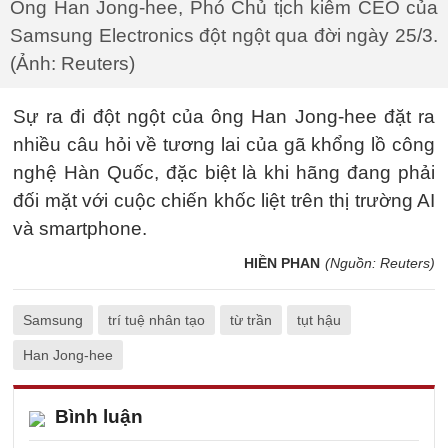
Ông Han Jong-hee, Phó Chủ tịch kiêm CEO của
Samsung Electronics đột ngột qua đời ngày 25/3.
(Ảnh: Reuters)
Sự ra đi đột ngột của ông Han Jong-hee đặt ra
nhiều câu hỏi về tương lai của gã khổng lồ công
nghệ Hàn Quốc, đặc biệt là khi hãng đang phải
đối mặt với cuộc chiến khốc liệt trên thị trường AI
và smartphone.
HIỀN PHAN
(Nguồn: Reuters)
Samsung
trí tuệ nhân tạo
từ trần
tụt hậu
Han Jong-hee
Bình luận