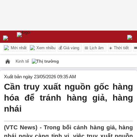
Mới nhất
Xem nhiều
💰 Giá vàng
📅 Lịch âm
☀️ Thời tiết

Kinh tế
Thị trường
Xuất bản ngày 23/05/2026 09:35 AM
Cần truy xuất nguồn gốc hàng
hóa để tránh hàng giả, hàng
nhái
(VTC News) -
Trong bối cảnh hàng giả, hàng
nhái ngày càng tinh vi, việc truy xuất nguồn