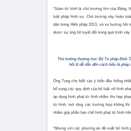
“Giảm tử hình là chủ trương lớn của Đảng, th
luật pháp hình sự. Chủ trương này hoàn to
dân trong Hiến pháp 2013, và xu hướng hội n
được sự ủng hộ tuyệt đối trong quá trình xây
Thứ trưởng thường trực Bộ Tư pháp Đinh Tru
hối lộ dễ dẫn đến cách hiểu là phá
Ông Tụng cho biết các ý kiến đều thống nhấ
bổ sung các quy định của bộ luật về hình phạ
áp dụng hình phạt tử hình nhằm thu hẹp phạ
tử hình; mở rộng các trường hợp không thi 
nhằm góp phần hạn chế hình phạt tử hình trên 
“Nhưng với các phương án đề xuất bỏ hình ph