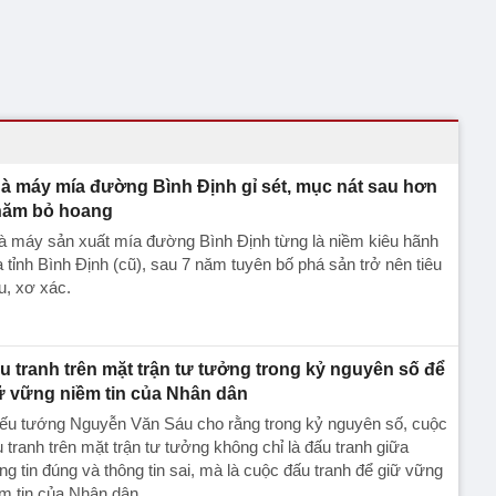
à máy mía đường Bình Định gỉ sét, mục nát sau hơn
năm bỏ hoang
̀ máy sản xuất mía đường Bình Định từng là niềm kiêu hãnh
 tỉnh Bình Định (cũ), sau 7 năm tuyên bố phá sản trở nên tiêu
u, xơ xác.
u tranh trên mặt trận tư tưởng trong kỷ nguyên số để
ữ vững niềm tin của Nhân dân
iếu tướng Nguyễn Văn Sáu cho rằng trong kỷ nguyên số, cuộc
 tranh trên mặt trận tư tưởng không chỉ là đấu tranh giữa
ng tin đúng và thông tin sai, mà là cuộc đấu tranh để giữ vững
m tin của Nhân dân.