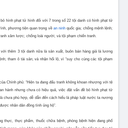
ỏ hình phạt tử hình đối với 7 trong số 22 tội danh có hình phạt tử
rình, phương tiện quan trọng về
an ninh
quốc gia; chống mệnh lệnh;
tranh xâm lược; chống loài người; và tội phạm chiến tranh.
với thêm 3 tội danh nữa là sản xuất, buôn bán hàng giả là lương
h; tham ô tài sản; và nhận hối lộ, vì “suy cho cùng các tội phạm
của Chính phủ: “Hiện ta đang đấu tranh không khoan nhượng với tệ
an hành nhưng chưa có hiệu quả, việc đặt vấn đề bỏ hình phạt tử
lộ là chưa phù hợp, dễ dẫn đến cách hiểu là pháp luật nước ta nương
được nhân dân đồng tình ủng hộ”.
ơng thực, thực phẩm, thuốc chữa bệnh, phòng bệnh hiện đang phổ