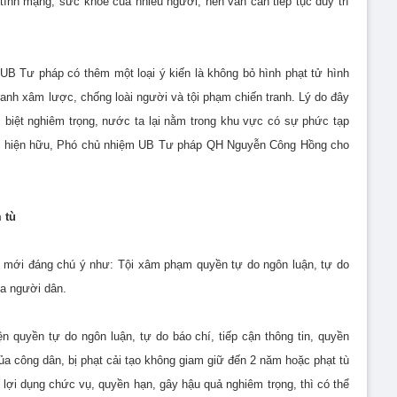
 tính mạng, sức khỏe của nhiều người, nên vẫn cần tiếp tục duy trì
B Tư pháp có thêm một loại ý kiến là không bỏ hình phạt tử hình
tranh xâm lược, chống loài người và tội phạm chiến tranh. Lý do đây
đặc biệt nghiêm trọng, nước ta lại nằm trong khu vực có sự phức tạp
vẫn hiện hữu, Phó chủ nhiệm UB Tư pháp QH Nguyễn Công Hồng cho
 tù
m mới đáng chú ý như: Tội xâm phạm quyền tự do ngôn luận, tự do
ủa người dân.
n quyền tự do ngôn luận, tự do báo chí, tiếp cận thông tin, quyền
ủa công dân, bị phạt cải tạo không giam giữ đến 2 năm hoặc phạt tù
 lợi dụng chức vụ, quyền hạn, gây hậu quả nghiêm trọng, thì có thể