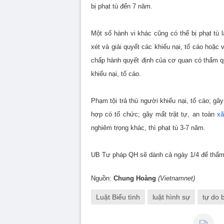
bị phạt tù đến 7 năm.
Một số hành vi khác cũng có thể bị phạt tù l
xét và giải quyết các khiếu nại, tố cáo hoặc 
chấp hành quyết định của cơ quan có thẩm quy
khiếu nại, tố cáo.
Phạm tội trả thù người khiếu nại, tố cáo; gâ
hợp có tổ chức; gây mất trật tự, an toàn
xã
nghiêm trọng khác, thì phạt tù 3-7 năm.
UB Tư pháp QH sẽ dành cả ngày 1/4 để thẩm t
Nguồn:
Chung Hoàng
(Vietnamnet)
Luật Biểu tình
luật hình sự
tự do 