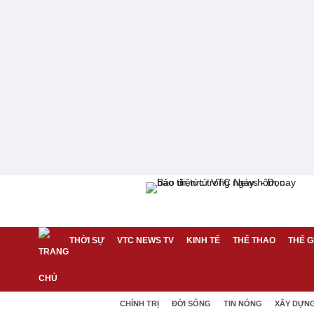
THỜI SỰ
VTC NEWS TV
KINH TẾ
THỂ THAO
THẾ G
CHÍNH TRỊ
ĐỜI SỐNG
TIN NÓNG
XÂY DỰN