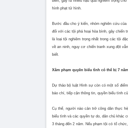
biến, gây ra nhiều hậu quả nghiêm trọng cho
hình phạt tử hình.
Bước đầu cho ý kiến, nhóm nghiên cứu của U
đối với các tội phá hoại hòa bình, gây chiến 
là loại tội nghiêm trọng nhất trong các tội 
về an ninh, nguy cơ chiến tranh xung đột 
biết.
Xâm phạm quyền biểu tình có thể bị 7 năm
Dự thảo bộ luật Hình sự còn có một số điể
báo chí, tiếp cận thông tin, quyền biểu tình c
Cụ thể, người nào cản trở công dân thực hiệ
biểu tình và các quyền tự do, dân chủ khác c
3 tháng đến 2 năm. Nếu phạm tội có tổ chức,