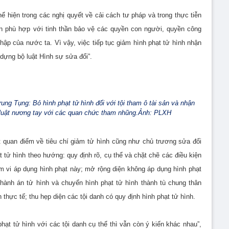
ể hiện trong các nghị quyết về cải cách tư pháp và trong thực tiễn
àn phù hợp với tinh thần bảo vệ các quyền con người, quyền công
hập của nước ta. Vì vậy, việc tiếp tục giảm hình phạt tử hình nhận
 dựng bộ luật Hình sự sửa đổi”.
ng Tụng: Bỏ hình phạt tử hình đối với tội tham ô tài sản và nhận
p luật nương tay với các quan chức tham nhũng.Ảnh: PLXH
t quan điểm về tiêu chí giảm tử hình cũng như chủ trương sửa đổi
t tử hình theo hướng: quy định rõ, cụ thể và chặt chẽ các điều kiện
m vi áp dụng hình phạt này; mở rộng diện không áp dụng hình phạt
hành án tử hình và chuyển hình phạt tử hình thành tù chung thân
thực tế; thu hẹp diện các tội danh có quy định hình phạt tử hình.
ạt tử hình với các tội danh cụ thể thì vẫn còn ý kiến khác nhau”,