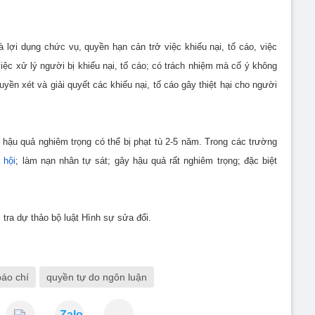
à lợi dụng chức vụ, quyền hạn cản trở việc khiếu nại, tố cáo, việc
việc xử lý người bị khiếu nại, tố cáo; có trách nhiệm mà cố ý không
ền xét và giải quyết các khiếu nại, tố cáo gây thiệt hại cho người
y hậu quả nghiêm trọng có thể bị phạt tù 2-5 năm. Trong các trường
 hội
; làm nạn nhân tự sát; gây hậu quả rất nghiêm trọng; đặc biệt
ra dự thảo bộ luật Hình sự sửa đổi.
báo chí
quyền tự do ngôn luận
Zalo