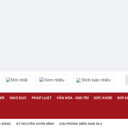
Mới nhất
Xem nhiều
Bình luận nhiều
IỚI
GIÁO DỤC
PHÁP LUẬT
VĂN HÓA - GIẢI TRÍ
SỨC KHỎE
ĐỜI S
G ĐẢNG
KỶ NGUYÊN VƯƠN MÌNH
GIẢI PHÓNG MIỀN NAM 30-4