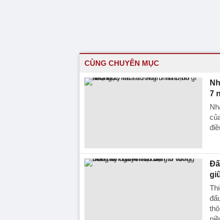
CÙNG CHUYÊN MỤC
Nh
7 
Nha
của
điề
Đấ
gi
Th
đấu
thô
niề