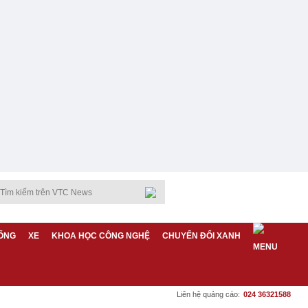
ỐNG
XE
KHOA HỌC CÔNG NGHỆ
CHUYỂN ĐỔI XANH
Liên hệ quảng cáo:
024 36321588