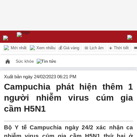
Mới nhất
Xem nhiều
💰 Giá vàng
📅 Lịch âm
☀️ Thời tiết

Sức khỏe
Tin tức
Xuất bản ngày 24/02/2023 06:21 PM
Campuchia phát hiện thêm 1
người nhiễm virus cúm gia
cầm H5N1
Bộ Y tế Campuchia ngày 24/2 xác nhận ca
nhiễm virus cúm gia cầm H5N1 thứ hai ở