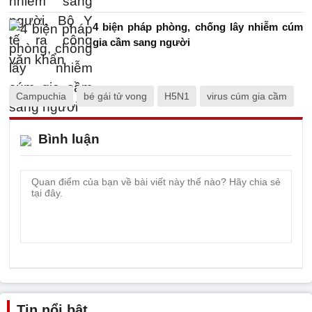
4 biện pháp phòng, chống lây nhiễm cúm
gia cầm sang người
Campuchia
bé gái tử vong
H5N1
virus cúm gia cầm
Bình luận
Tin nổi bật