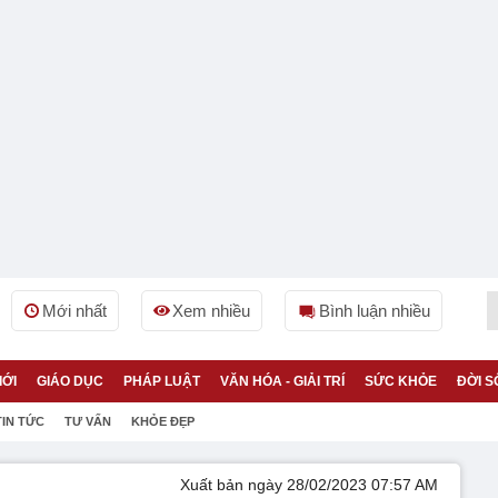
Mới nhất
Xem nhiều
Bình luận nhiều
IỚI
GIÁO DỤC
PHÁP LUẬT
VĂN HÓA - GIẢI TRÍ
SỨC KHỎE
ĐỜI S
TIN TỨC
TƯ VẤN
KHỎE ĐẸP
Xuất bản ngày 28/02/2023 07:57 AM