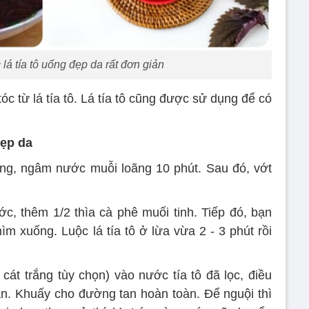
á tía tô uống đẹp da rất đơn giản
c từ lá tía tô. Lá tía tô cũng được sử dụng để có
đẹp da
cứng, ngâm nước muỗi loãng 10 phút. Sau đó, vớt
ước, thêm 1/2 thìa cà phê muối tinh. Tiếp đó, bạn
ìm xuống. Luộc lá tía tô ở lừa vừa 2 - 3 phút rồi
t trắng tùy chọn) vào nước tía tô đã lọc, điều
hân. Khuấy cho đường tan hoàn toàn. Để nguội thì