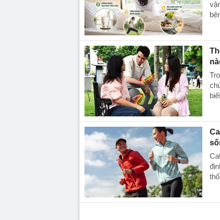
Th
nà
Tro
chú
biế
Ca
số
Cal
địn
thố