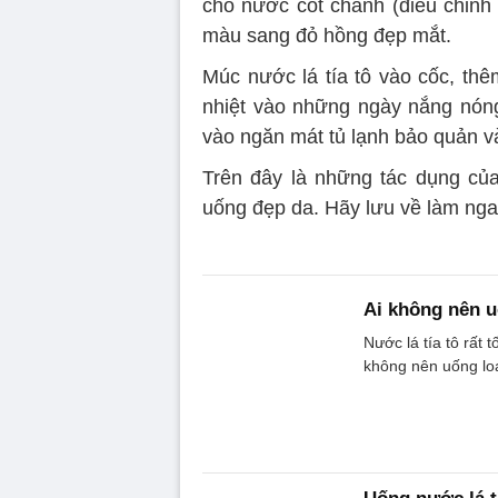
cho nước cốt chanh (điều chỉnh 
màu sang đỏ hồng đẹp mắt.
Múc nước lá tía tô vào cốc, th
nhiệt vào những ngày nắng nóng.
vào ngăn mát tủ lạnh bảo quản v
Trên đây là những tác dụng của 
uống đẹp da. Hãy lưu về làm nga
Ai không nên u
Nước lá tía tô rất
không nên uống lo
Uống nước lá t
Uống nước lá tía t