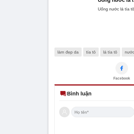
làm đẹp da
tía tô
lá tía tô
nước 
Facebook
Bình luận