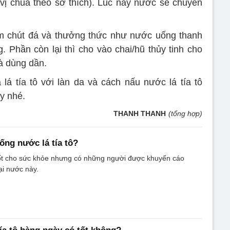
vị chua theo sở thích). Lúc này nước sẽ chuyển
êm chút đá và thưởng thức như nước uống thanh
 Phần còn lại thì cho vào chai/hũ thủy tinh cho
à dùng dần.
lá tía tô với làn da và cách nấu nước lá tía tô
y nhé.
THANH THANH
(tổng hợp)
ống nước lá tía tô?
 tốt cho sức khỏe nhưng có những người được khuyến cáo
ại nước này.
ía tô hàng ngày có tốt không?
ô hàng ngày có tốt không là băn khoăn của rất nhiều người.