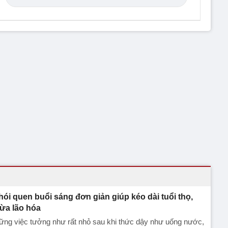
thói quen buổi sáng đơn giản giúp kéo dài tuổi thọ,
ừa lão hóa
ững việc tưởng như rất nhỏ sau khi thức dậy như uống nước,
n động hay ăn sáng đúng cách có thể góp phần giảm nguy cơ
h tật và hỗ trợ sống khỏe, sống thọ hơn.