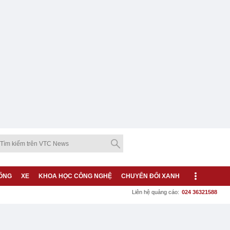
ỐNG
XE
KHOA HỌC CÔNG NGHỆ
CHUYỂN ĐỔI XANH
Liên hệ quảng cáo:
024 36321588