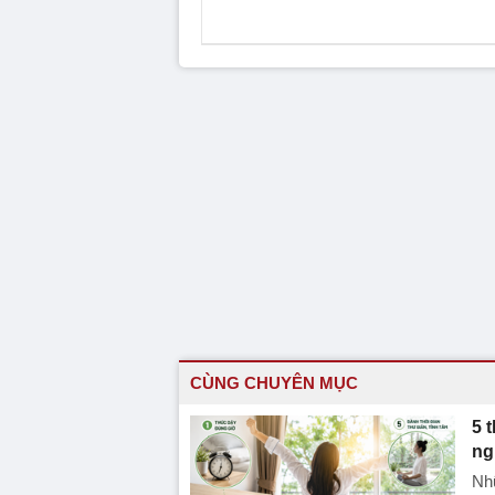
CÙNG CHUYÊN MỤC
5 
ng
Nh
vậ
bện