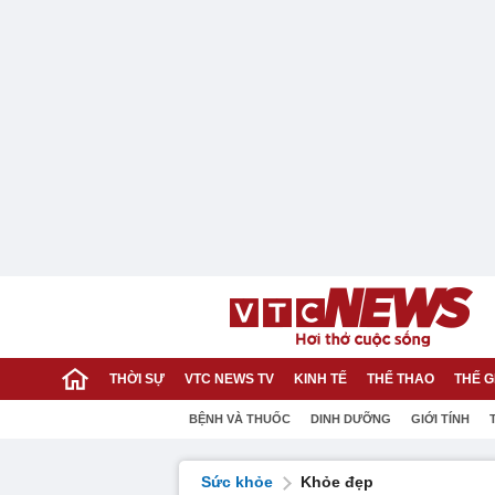
THỜI SỰ
VTC NEWS TV
KINH TẾ
THỂ THAO
THẾ G
BỆNH VÀ THUỐC
DINH DƯỠNG
GIỚI TÍNH
Sức khỏe
Khỏe đẹp