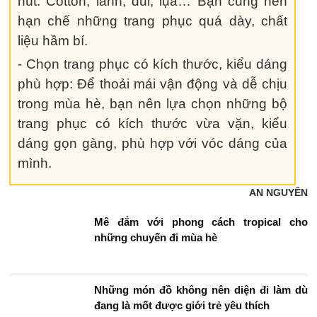
ý khi chọn đồ mùa hè dưới đây:
- Chọn trang phục có chất liệu phù hợp:
Mùa hè, để giữ cho bản thân dễ chịu trong
thời tiết khắc nghiệt, bạn nên chọn những
chất liệu trang phục mỏng, nhẹ, dễ thấm
hút: Cotton, lanh, đũi, lụa… Bạn cũng nên
hạn chế những trang phục quá dày, chất
liệu hầm bí.
- Chọn trang phục có kích thước, kiểu dáng
phù hợp: Để thoải mái vận động và dễ chịu
trong mùa hè, bạn nên lựa chọn những bộ
trang phục có kích thước vừa vặn, kiểu
dáng gọn gàng, phù hợp với vóc dáng của
mình.
AN NGUYÊN