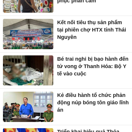
TP Đồng Nai
Nữ du khách bị mời rời khỏi
Chùa Cầu Hội An vì trang
phục phản cảm
Kết nối tiêu thụ sản phẩm
tại phiên chợ HTX tỉnh Thái
Nguyên
Bé trai nghi bị bạo hành đến
tử vong ở Thanh Hóa: Bộ Y
tế vào cuộc