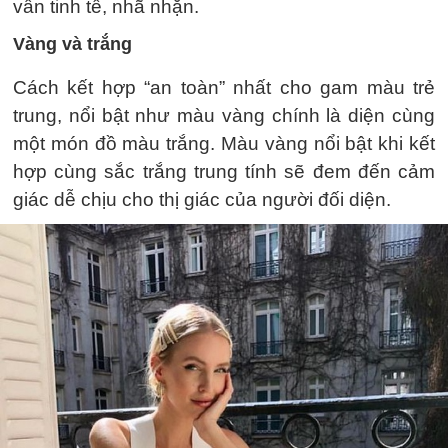
Vàng và xanh dương là cách kết hợp độc đáo
giúp bạn tỏa sáng dưới nắng hè.
Hai gam màu này sẽ đem đến cho người mặc vẻ
đẹp khỏe khoắn, tươi trẻ, dù rất nổi bật nhưng
vẫn tinh tế, nhã nhặn.
Vàng và trắng
Cách kết hợp “an toàn” nhất cho gam màu trẻ
trung, nổi bật như màu vàng chính là diện cùng
một món đồ màu trắng. Màu vàng nổi bật khi kết
hợp cùng sắc trắng trung tính sẽ đem đến cảm
giác dễ chịu cho thị giác của người đối diện.