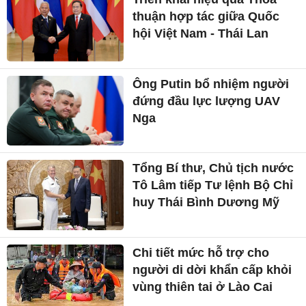
Kẻ điều hành tổ chức phản
động núp bóng tôn giáo lĩnh
án
Triển khai hiệu quả Thỏa
thuận hợp tác giữa Quốc
hội Việt Nam - Thái Lan
Ông Putin bổ nhiệm người
đứng đầu lực lượng UAV
Nga
Tổng Bí thư, Chủ tịch nước
Tô Lâm tiếp Tư lệnh Bộ Chỉ
huy Thái Bình Dương Mỹ