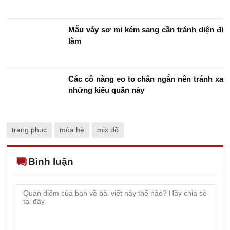
Mê đắm với phong cách tropical cho
những chuyến đi mùa hè
Những món đồ không nên diện đi làm dù
đang là mốt được giới trẻ yêu thích
Mẫu váy sơ mi kém sang cần tránh diện đi
làm
Các cô nàng eo to chân ngắn nên tránh xa
những kiểu quần này
trang phục
mùa hè
mix đồ