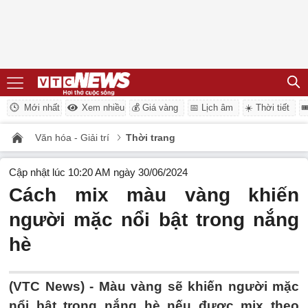
Mới nhất
Xem nhiều
💰 Giá vàng
📅 Lịch âm
☀️ Thời tiết

Văn hóa - Giải trí
Thời trang
Cập nhật lúc 10:20 AM ngày 30/06/2024
Cách mix màu vàng khiến
người mặc nổi bật trong nắng
hè
(VTC News) -
Màu vàng sẽ khiến người mặc
nổi bật trong nắng hè nếu được mix theo