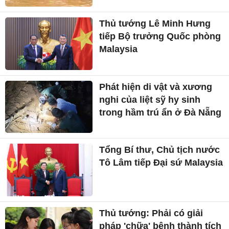
Chi tiết mức hỗ trợ cho
người di dời khẩn cấp khỏi
vùng thiên tai ở Lào Cai
Thủ tướng Lê Minh Hưng
tiếp Bộ trưởng Quốc phòng
Malaysia
Phát hiện di vật và xương
nghi của liệt sỹ hy sinh
trong hầm trú ẩn ở Đà Nẵng
Tổng Bí thư, Chủ tịch nước