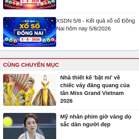
nhiêu 1 chỉ?
XSST 5/8 - Kết quả xổ số Sóc
Trăng hôm nay 5/8/2026
XSDN 5/8 - Kết quả xổ số Đồng
Nai hôm nay 5/8/2026
CÙNG CHUYÊN MỤC
Nhà thiết kế 'bật mí' về
chiếc váy đăng quang của