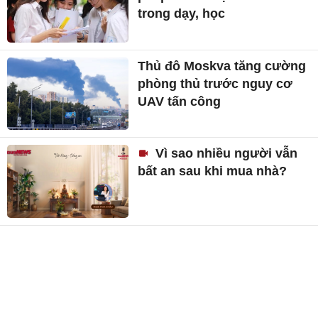
Tô Lâm tiếp Đại sứ Malaysia
Thủ tướng: Phải có giải
pháp 'chữa' bệnh thành tích
trong dạy, học
Thủ đô Moskva tăng cường
phòng thủ trước nguy cơ
UAV tấn công
Vì sao nhiều người vẫn
bất an sau khi mua nhà?