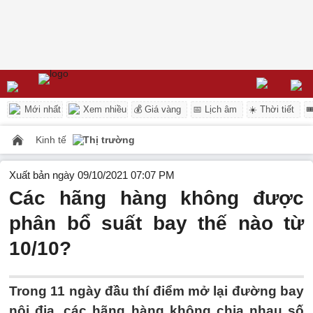
Mới nhất
Xem nhiều
💰 Giá vàng
📅 Lịch âm
☀️ Thời tiết

Kinh tế
Thị trường
Xuất bản ngày 09/10/2021 07:07 PM
Các hãng hàng không được
phân bổ suất bay thế nào từ
10/10?
Trong 11 ngày đầu thí điểm mở lại đường bay
nội địa, các hãng hàng không chia nhau số