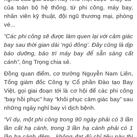
của toàn bộ hệ thống, từ phi công, máy bay,
nhân viên kỹ thuật, đội ngũ thương mại, phòng
vé...
“Các phi công sẽ được làm quen lại với cảm giác
bay sau thời gian dài ‘ngủ đông’. Đây cũng là dịp
bảo dưỡng, bảo trì máy bay để sẵn sàng cất
cánh”
, ông Trọng chia sẻ.
Đồng quan điểm, cơ trưởng Nguyễn Nam Liên,
Tổng giám đốc Công ty Cổ phần Đào tạo Bay
Việt, gọi giai đoạn tới là cơ hội để các phi công
“bay hồi phục” hay “khôi phục cảm giác bay” sau
những ngày nghỉ bay vì dịch bệnh.
“Ví dụ, một phi công trong 90 ngày phải có 3 lần
lần cất hạ cánh, trong 3 lần hạ cánh phải có 1
lần hạ cánh đêm... không đạt đủ chỉ tiêu này thì