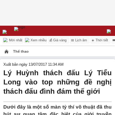
Mới nhất
Xem nhiều
💰 Giá vàng
📅 Lịch âm
☀️ Thời tiết

Thể thao
Xuất bản ngày 13/07/2017 11:34 AM
Lý Huỳnh thách đấu Lý Tiểu
Long vào top những đề nghị
thách đấu đình đám thế giới
Dưới đây là một số màn tỷ thí võ thuật đã thu
hút sự quan tâm đặc biệt của giới truyền