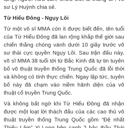
sư Lý Huỳnh chia sẻ.
Từ Hiểu Đông - Ngụy Lôi
Từ một võ sĩ MMA còn ít được biết đến, tên tuổi
của Từ Hiểu Đông đã lan rộng khắp thế giới sau
chiến thắng chóng vánh dưới 10 giây trước võ
sư thái cực quyền Ngụy Lôi. Sau trận đấu này,
võ sĩ MMA 38 tuổi tới từ Bắc Kinh đã tự tin tuyên
bố võ thuật truyền thống Trung Quốc đã lỗi thời
và không có tính thực chiến. Ngay lập tức, tuyên
bố này đã chạm vào niềm hãnh diện của võ
thuật cổ truyền Trung Quốc.
Và không bất ngờ khi Từ Hiểu Đông đã nhận
được một loạt lời thách đấu của các cao thủ võ
thuật truyền thống Trung Quốc gồm “Đệ nhất
Thiếu Lâm” Yi Long bên cạnh 2 bậc thầy Thái