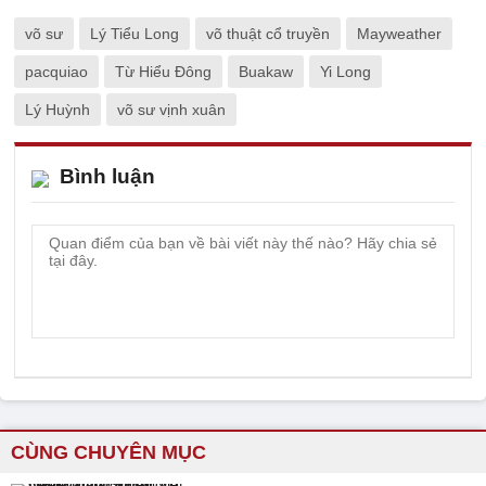
võ sư
Lý Tiểu Long
võ thuật cổ truyền
Mayweather
pacquiao
Từ Hiểu Đông
Buakaw
Yi Long
Lý Huỳnh
võ sư vịnh xuân
Bình luận
CÙNG CHUYÊN MỤC