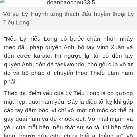
Võ sư Lý Huỳnh từng thách đấu huyền thoại Lý
Tiểu Long
“Nếu Lý Tiểu Long có bước chân nhún nhảy
theo đấu pháp quyền Anh, bộ tay Vịnh Xuân và
đòn cước karate, thì ngược lại tôi có đòn tay
quyền Anh, đòn đá taekwondo, chỏ gối của võ tự
do và bộ pháp di chuyển theo Thiếu Lâm nam
phái.
Theo tôi, điểm yếu của Lý Tiểu Long là có gương
mặt hẹp, quai hàm yếu. Đây là điều tối kỵ khi gặp
các tay đấm bốc, vì chỉ với một cú móc có thể bị
gãy quai hàm và dễ knock-out. Với mặt mạnh và
yếu của mỗi bên, nếu thật sự so tài thì bên tám
lạng, người nửa cân, chưa biết ai thắng ai”, võ