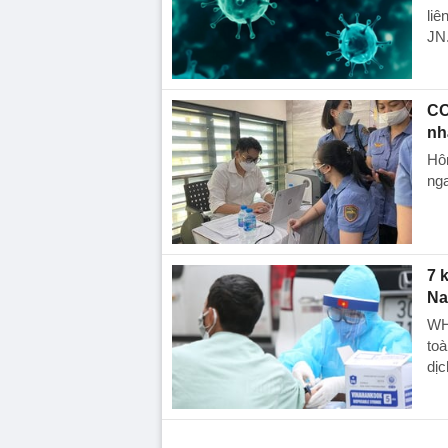
liê
JN.
CO
nh
Hô
nga
7 
N
WH
toà
dịc