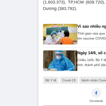
(1.603.373), TP.HCM (609.720),
Dương (383.792).
Vì sao nhiều 
Thời gian vừa qua 
lớn vaccine COVID
Ngày 14/6, số 
Chiều 14/6, Bộ Y t
tỉnh, thành phố (tă
Bộ Y tế
Covid-19
bệnh nhân Covi
Facebook