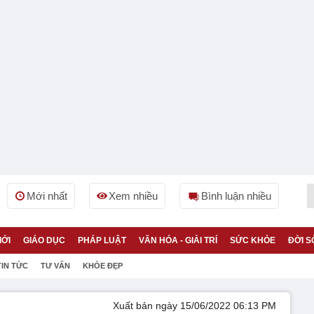
Mới nhất
Xem nhiều
Bình luận nhiều
IỚI
GIÁO DỤC
PHÁP LUẬT
VĂN HÓA - GIẢI TRÍ
SỨC KHỎE
ĐỜI S
TIN TỨC
TƯ VẤN
KHỎE ĐẸP
Xuất bản ngày 15/06/2022 06:13 PM