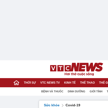
THỜI SỰ
VTC NEWS TV
KINH TẾ
THỂ THAO
THẾ G
BỆNH VÀ THUỐC
DINH DƯỠNG
GIỚI TÍNH
Sức khỏe
Covid-19