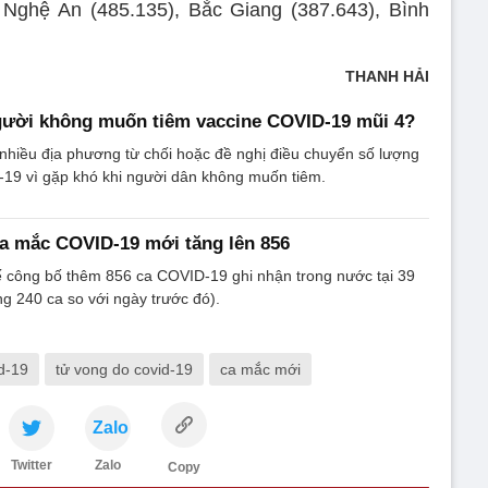
 Nghệ An (485.135), Bắc Giang (387.643), Bình
THANH HẢI
người không muốn tiêm vaccine COVID-19 mũi 4?
nhiều địa phương từ chối hoặc đề nghị điều chuyển số lượng
-19 vì gặp khó khi người dân không muốn tiêm.
ca mắc COVID-19 mới tăng lên 856
ế công bố thêm 856 ca COVID-19 ghi nhận trong nước tại 39
ng 240 ca so với ngày trước đó).
d-19
tử vong do covid-19
ca mắc mới
Zalo
Twitter
Zalo
Copy