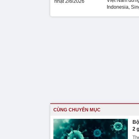
Việt Nam đứn
nhật 2/8/2026
Indonesia, Si
CÙNG CHUYÊN MỤC
Bộ
2 
The