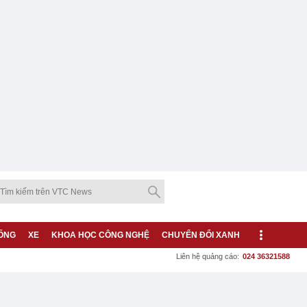
ỐNG
XE
KHOA HỌC CÔNG NGHỆ
CHUYỂN ĐỔI XANH
Liên hệ quảng cáo:
024 36321588