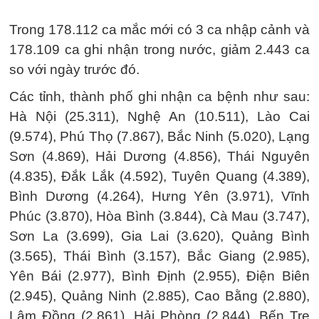
Trong 178.112 ca mắc mới có 3 ca nhập cảnh và
178.109 ca ghi nhận trong nước, giảm 2.443 ca
so với ngày trước đó.
Các tỉnh, thành phố ghi nhận ca bệnh như sau:
Hà Nội (25.311), Nghệ An (10.511), Lào Cai
(9.574), Phú Thọ (7.867), Bắc Ninh (5.020), Lạng
Sơn (4.869), Hải Dương (4.856), Thái Nguyên
(4.835), Đắk Lắk (4.592), Tuyên Quang (4.389),
Bình Dương (4.264), Hưng Yên (3.971), Vĩnh
Phúc (3.870), Hòa Bình (3.844), Cà Mau (3.747),
Sơn La (3.699), Gia Lai (3.620), Quảng Bình
(3.565), Thái Bình (3.157), Bắc Giang (2.985),
Yên Bái (2.977), Bình Định (2.955), Điện Biên
(2.945), Quảng Ninh (2.885), Cao Bằng (2.880),
Lâm Đồng (2.861), Hải Phòng (2.844), Bến Tre