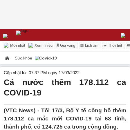
Mới nhất
Xem nhiều
💰 Giá vàng
📅 Lịch âm
☀️ Thời tiết

Sức khỏe
Covid-19
Cập nhật lúc 07:37 PM ngày 17/03/2022
Cả nước thêm 178.112 ca
COVID-19
(VTC News) -
Tối 17/3, Bộ Y tế công bố thêm
178.112 ca mắc mới COVID-19 tại 63 tỉnh,
thành phố, có 124.725 ca trong cộng đồng.