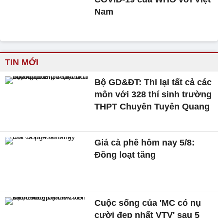
Nam
TIN MỚI
Bộ GD&ĐT: Thi lại tất cả các
môn với 328 thí sinh trường
THPT Chuyên Tuyên Quang
Giá cà phê hôm nay 5/8:
Đồng loạt tăng
Cuộc sống của 'MC có nụ
cười đẹp nhất VTV' sau 5