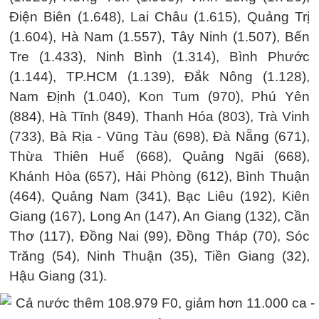
Điện Biên (1.648), Lai Châu (1.615), Quảng Trị
(1.604), Hà Nam (1.557), Tây Ninh (1.507), Bến
Tre (1.433), Ninh Bình (1.314), Bình Phước
(1.144), TP.HCM (1.139), Đắk Nông (1.128),
Nam Định (1.040), Kon Tum (970), Phú Yên
(884), Hà Tĩnh (849), Thanh Hóa (803), Trà Vinh
(733), Bà Rịa - Vũng Tàu (698), Đà Nẵng (671),
Thừa Thiên Huế (668), Quảng Ngãi (668),
Khánh Hòa (657), Hải Phòng (612), Bình Thuận
(464), Quảng Nam (341), Bạc Liêu (192), Kiên
Giang (167), Long An (147), An Giang (132), Cần
Thơ (117), Đồng Nai (99), Đồng Tháp (70), Sóc
Trăng (54), Ninh Thuận (35), Tiền Giang (32),
Hậu Giang (31).