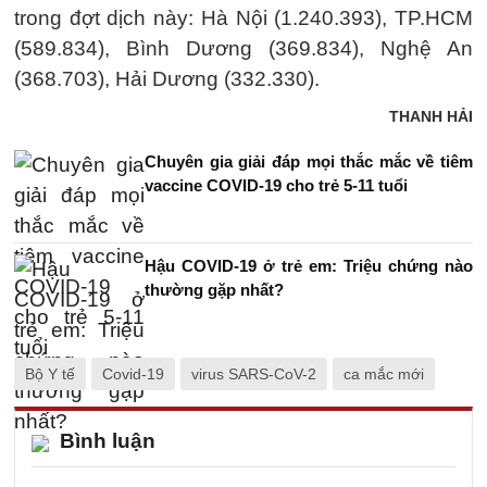
trong đợt dịch này: Hà Nội (1.240.393), TP.HCM
(589.834), Bình Dương (369.834), Nghệ An
(368.703), Hải Dương (332.330).
THANH HẢI
Chuyên gia giải đáp mọi thắc mắc về tiêm
vaccine COVID-19 cho trẻ 5-11 tuổi
Hậu COVID-19 ở trẻ em: Triệu chứng nào
thường gặp nhất?
Bộ Y tế
Covid-19
virus SARS-CoV-2
ca mắc mới
Bình luận