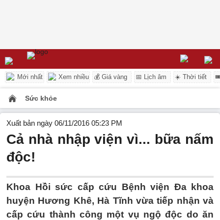
Mới nhất
Xem nhiều
💰 Giá vàng
📅 Lịch âm
☀️ Thời tiết

Sức khỏe
Xuất bản ngày 06/11/2016 05:23 PM
Cả nhà nhập viện vì... bữa nấm
độc!
Khoa Hồi sức cấp cứu Bệnh viện Đa khoa
huyện Hương Khê, Hà Tĩnh vừa tiếp nhận và
cấp cứu thành công một vụ ngộ độc do ăn