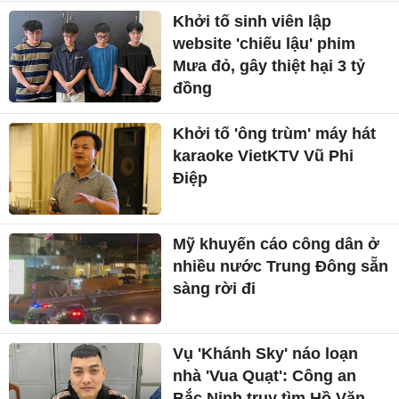
Khởi tố sinh viên lập
website 'chiếu lậu' phim
Mưa đỏ, gây thiệt hại 3 tỷ
đồng
Khởi tố 'ông trùm' máy hát
karaoke VietKTV Vũ Phi
Điệp
Mỹ khuyến cáo công dân ở
nhiều nước Trung Đông sẵn
sàng rời đi
Vụ 'Khánh Sky' náo loạn
nhà 'Vua Quạt': Công an
Bắc Ninh truy tìm Hồ Văn