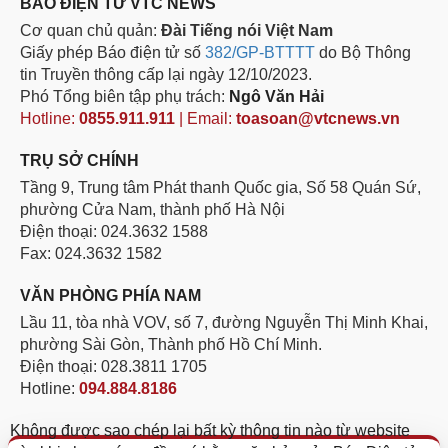
BÁO ĐIỆN TỬ VTC NEWS
Cơ quan chủ quản:
Đài Tiếng nói Việt Nam
Giấy phép Báo điện tử số
382/GP-BTTTT
do Bộ Thông
tin Truyền thông cấp lại ngày 12/10/2023.
Phó Tổng biên tập phụ trách:
Ngô Văn Hải
Hotline:
0855.911.911
| Email:
toasoan@vtcnews.vn
TRỤ SỞ CHÍNH
Tầng 9, Trung tâm Phát thanh Quốc gia, Số 58 Quán Sứ,
phường Cửa Nam, thành phố Hà Nội
Điện thoại: 024.3632 1588
Fax: 024.3632 1582
VĂN PHÒNG PHÍA NAM
Lầu 11, tòa nhà VOV, số 7, đường Nguyễn Thị Minh Khai,
phường Sài Gòn, Thành phố Hồ Chí Minh.
Điện thoại: 028.3811 1705
Hotline:
094.884.8186
Không được sao chép lại bất kỳ thông tin nào từ website