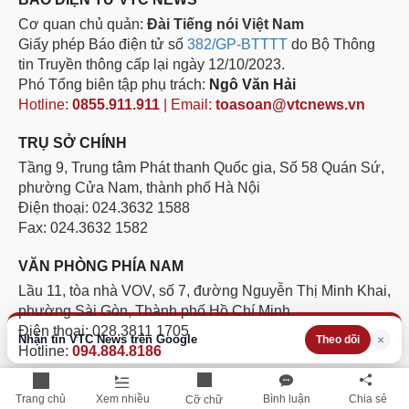
Cơ quan chủ quản:
Đài Tiếng nói Việt Nam
Giấy phép Báo điện tử số
382/GP-BTTTT
do Bộ Thông
tin Truyền thông cấp lại ngày 12/10/2023.
Phó Tổng biên tập phụ trách:
Ngô Văn Hải
Hotline:
0855.911.911
| Email:
toasoan@vtcnews.vn
TRỤ SỞ CHÍNH
Tầng 9, Trung tâm Phát thanh Quốc gia, Số 58 Quán Sứ,
phường Cửa Nam, thành phố Hà Nội
Điện thoại: 024.3632 1588
Fax: 024.3632 1582
VĂN PHÒNG PHÍA NAM
Lầu 11, tòa nhà VOV, số 7, đường Nguyễn Thị Minh Khai,
phường Sài Gòn, Thành phố Hồ Chí Minh.
Điện thoại: 028.3811 1705
Nhận tin VTC News trên Google
×
Theo dõi
Hotline:
094.884.8186
Không được sao chép lại bất kỳ thông tin nào từ website
Trang chủ
Xem nhiều
Bình luận
Chia sẻ
Cỡ chữ