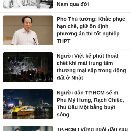
Nam qua đời
Phó Thủ tướng: Khắc phục
hạn chế, giữ ổn định
phương án thi tốt nghiệp
THPT
Người Việt kể phút thoát
chết khi mái trung tâm
thương mại sập trong động
đất ở Nhật
Người dân TP.HCM sẽ đi
Phú Mỹ Hưng, Rạch Chiếc,
Thủ Dầu Một bằng buýt
sông
TP.HCM I vững ngôi đầu sau