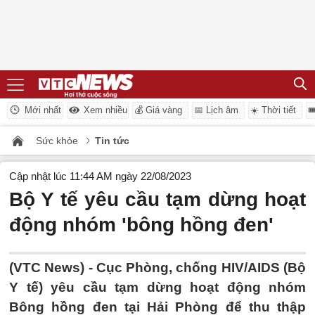
Mới nhất
Xem nhiều
💰 Giá vàng
📅 Lịch âm
☀️ Thời tiết

Sức khỏe
Tin tức
Cập nhật lúc 11:44 AM ngày 22/08/2023
Bộ Y tế yêu cầu tạm dừng hoạt
động nhóm 'bông hồng đen'
(VTC News) -
Cục Phòng, chống HIV/AIDS (Bộ
Y tế) yêu cầu tạm dừng hoạt động nhóm
Bông hồng đen tại Hải Phòng để thu thập