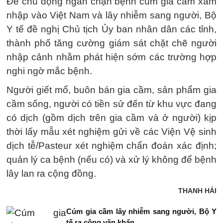
Để chủ động ngăn chặn bệnh cúm gia cầm xâm
nhập vào Việt Nam và lây nhiễm sang người, Bộ
Y tế đề nghị Chủ tịch Ủy ban nhân dân các tỉnh,
thành phố tăng cường giám sát chặt chẽ người
nhập cảnh nhằm phát hiện sớm các trường hợp
nghi ngờ mắc bệnh.
Người giết mổ, buôn bán gia cầm, sản phẩm gia
cầm sống, người có tiền sử đến từ khu vực đang
có dịch (gồm dịch trên gia cầm và ở người) kịp
thời lấy mẫu xét nghiệm gửi về các Viện Vệ sinh
dịch tễ/Pasteur xét nghiệm chẩn đoán xác định;
quản lý ca bệnh (nếu có) và xử lý không để bệnh
lây lan ra cộng đồng.
THANH HẢI
Cúm gia cầm lây nhiễm sang người, Bộ Y
tế ra công văn khẩn