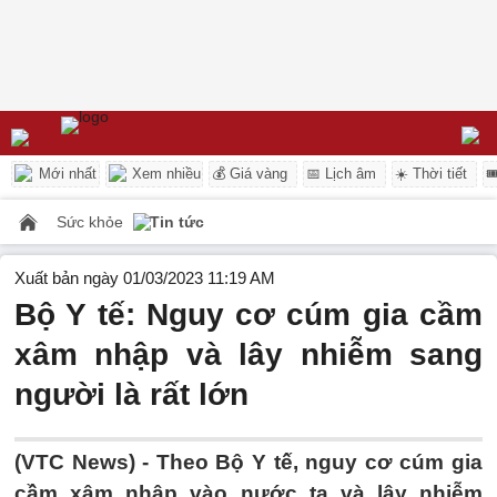
Mới nhất
Xem nhiều
💰 Giá vàng
📅 Lịch âm
☀️ Thời tiết

Sức khỏe
Tin tức
Xuất bản ngày 01/03/2023 11:19 AM
Bộ Y tế: Nguy cơ cúm gia cầm
xâm nhập và lây nhiễm sang
người là rất lớn
(VTC News) -
Theo Bộ Y tế, nguy cơ cúm gia
cầm xâm nhập vào nước ta và lây nhiễm