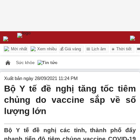
Mới nhất
Xem nhiều
💰 Giá vàng
📅 Lịch âm
☀️ Thời tiết

Sức khỏe
Tin tức
Xuất bản ngày 28/09/2021 11:24 PM
Bộ Y tế đề nghị tăng tốc tiêm
chủng do vaccine sắp về số
lượng lớn
Bộ Y tế đề nghị các tỉnh, thành phố đẩy
nhanh tiến độ tiêm chủng vaccine COVID-19