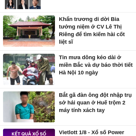
Khẩn trương di dời Bia
tưởng niệm ở CV Lê Thị
Riêng để tìm kiếm hài cốt
liệt sĩ
Tin mưa dông kéo dài ở
miền Bắc và dự báo thời tiết
Hà Nội 10 ngày
Bắt gã đàn ông đột nhập trụ
sở hải quan ở Huế trộm 2
máy tính xách tay
Vietlott 1/8 - Xổ số Power