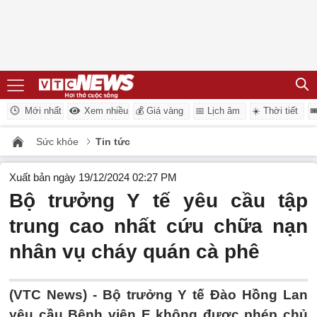
Mới nhất
Xem nhiều
💰 Giá vàng
📅 Lịch âm
☀️ Thời tiết

Sức khỏe
Tin tức
Xuất bản ngày 19/12/2024 02:27 PM
Bộ trưởng Y tế yêu cầu tập
trung cao nhất cứu chữa nạn
nhân vụ cháy quán cà phê
(VTC News) -
Bộ trưởng Y tế Đào Hồng Lan
yêu cầu Bệnh viện E không được phép chủ